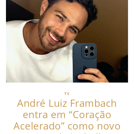
TV
André Luiz Frambach
entra em “Coração
Acelerado” como novo