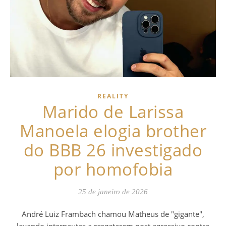
REALITY
Marido de Larissa
Manoela elogia brother
do BBB 26 investigado
por homofobia
25 de janeiro de 2026
André Luiz Frambach chamou Matheus de "gigante",
levando internautas a resgatarem post agressivo contra