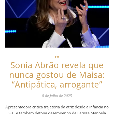
TV
Sonia Abrão revela que
nunca gostou de Maisa:
“Antipática, arrogante”
8 de julho de 2025
Apresentadora critica trajetória da atriz desde a infância no
SBT e também detona desempenho de Larissa Manoela