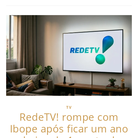
TV
RedeTV! rompe com
Ibope após ficar um ano