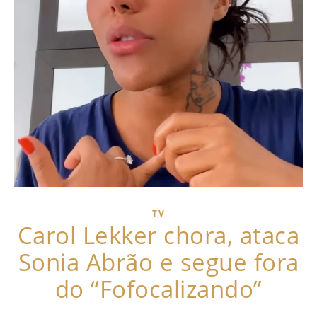
TV
Carol Lekker chora, ataca
Sonia Abrão e segue fora
do “Fofocalizando”