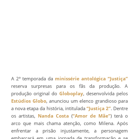
A 2ª temporada da
minissérie
antológica
“Justiça”
reserva surpresas para os fãs da produção. A
produção original do
Globoplay
, desenvolvida pelos
Estúdios Globo
, anunciou um elenco grandioso para
a nova etapa da história, intitulada
“Justiça 2”
. Dentre
os artistas,
Nanda Costa
(
“Amor de Mãe”
) terá o
arco que mais chama atenção, como Milena. Após
enfrentar a prisão injustamente, a personagem
embarcará em uma jornada de transformação e se