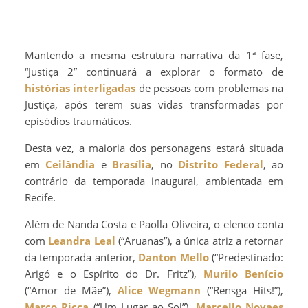
Mantendo a mesma estrutura narrativa da 1ª fase,
“Justiça 2” continuará a explorar o formato de
histórias interligadas
de pessoas com problemas na
Justiça, após terem suas vidas transformadas por
episódios traumáticos.
Desta vez, a maioria dos personagens estará situada
em
Ceilândia
e
Brasília
, no
Distrito Federal
, ao
contrário da temporada inaugural, ambientada em
Recife.
Além de Nanda Costa e Paolla Oliveira, o elenco conta
com
Leandra Leal
(“Aruanas”), a única atriz a retornar
da temporada anterior,
Danton Mello
(“Predestinado:
Arigó e o Espírito do Dr. Fritz”),
Murilo Benício
(“Amor de Mãe”),
Alice Wegmann
(“Rensga Hits!”),
Marco Ricca
(“Um Lugar ao Sol”),
Marcello Novaes