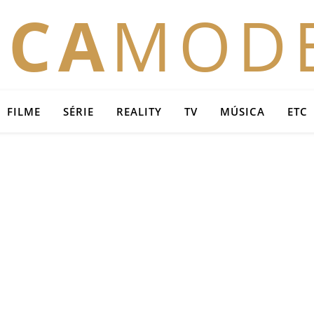
OCA
MOD
FILME
SÉRIE
REALITY
TV
MÚSICA
ETC