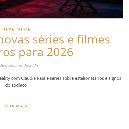
,
FILME
SÉRIE
 novas séries e filmes
iros para 2026
de dezembro de 2025
eality com Cláudia Raia e séries sobre estelionatários e signos
do zodíaco
LEIA MAIS