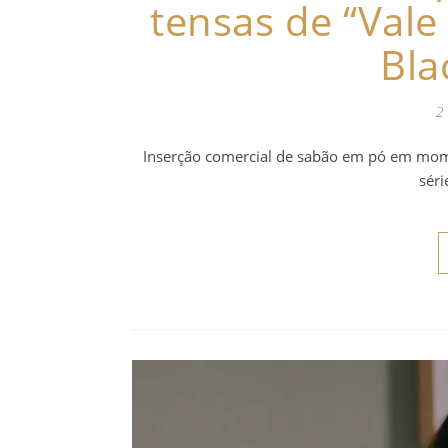
tensas de “Vale
Bla
2
Inserção comercial de sabão em pó em mom
séri