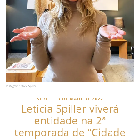
Instagram/Leticia Spiller
|
SÉRIE
3 DE MAIO DE 2022
Leticia Spiller viverá
entidade na 2ª
temporada de “Cidade