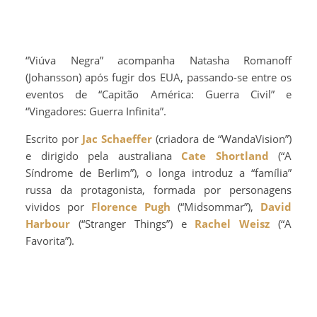
“Viúva Negra” acompanha Natasha Romanoff
(Johansson) após fugir dos EUA, passando-se entre os
eventos de “Capitão América: Guerra Civil” e
“Vingadores: Guerra Infinita”.
Escrito por
Jac Schaeffer
(criadora de “WandaVision”)
e dirigido pela australiana
Cate Shortland
(“A
Síndrome de Berlim”), o longa introduz a “família”
russa da protagonista, formada por personagens
vividos por
Florence Pugh
(“Midsommar”),
David
Harbour
(“Stranger Things”) e
Rachel Weisz
(“A
Favorita”).