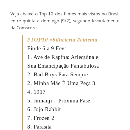
Veja abaixo o Top 10 dos filmes mais vistos no Brasil
entre quinta e domingo (9/2), segundo levantamento
da Comscore.
#TOP10
#bilheteria
#cinema
Finde 6 a 9 Fev:
1. Ave de Rapina: Arlequina e
Sua Emancipação Fantabulosa
2. Bad Boys Para Sempre
2. Minha Mãe É Uma Peça 3
4. 1917
5. Jumanji – Próxima Fase
6. Jojo Rabbit
7. Frozen 2
8. Parasita