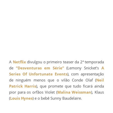
A
Netflix
divulgou o primeiro teaser da 2ª temporada
de
“Desventuras em Série”
(Lemony Snicket’s
A
Series Of Unfortunate Events
), com apresentação
de ninguém menos que o vilão Conde Olaf (
Neil
Patrick Harris
), que promete que tudo ficará ainda
pior para os orfãos Violet (
Malina Weissman
), Klaus
(
Louis Hynes
) e o bebê Sunny Baudelaire.