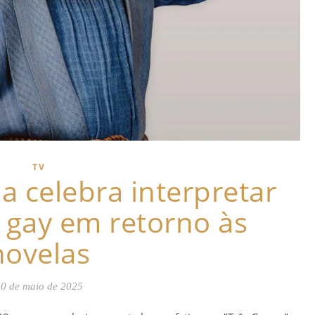
TV
a celebra interpretar
gay em retorno às
novelas
0 de maio de 2025