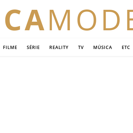
OCA
MOD
FILME
SÉRIE
REALITY
TV
MÚSICA
ETC