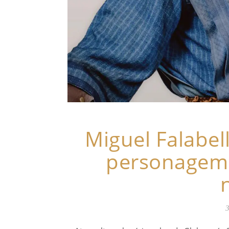
Miguel Falabell
personagem 
3