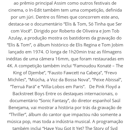
ao prêmio principal Assim como outros festivais de
cinema, o In-Edit também tem uma competição, definida
por um júri. Dentre os filmes que concorrem este ano,
destaca-se o documentário “Elis & Tom, Só Tinha que Ser
com Você”. Dirigido por Roberto de Oliveira e Jom Tob
Azulay, a produção mostra os bastidores da gravação do
“Elis & Tom”, o álbum histórico de Elis Regina e Tom Jobim
lançado em 1974. O longa de 1h20min traz as filmagens
inéditas de uma câmera 16mm, que foram restauradas em
4K. A competição também inclui “Famoudou Konaté – The
King of Djembe”, “Fausto Fawcett na Cabeça”, “Frevo
Michiles”, “Miúcha, a Voz da Bossa Nova”, “Peixe Abissal”,
“Terruá Pará” e “Villa-Lobos em Paris”. De Pink Floyd a
Backstreet Boys Entre os destaques internacionais, o
documentário “Sonic Fantasy”, do diretor espanhol Saúl
Benejama, vai mostrar a história por trás da gravação de
“Thriller”, álbum do cantor que impactou não somente a
música pop, mas toda a indústria musical. A programação
também inclui “Have You Got It Yet? The Story of Syd