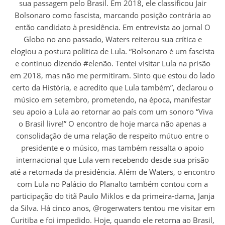
sua passagem pelo Brasil. Em 2018, ele classificou Jair
Bolsonaro como fascista, marcando posição contrária ao
então candidato à presidência. Em entrevista ao jornal O
Globo no ano passado, Waters reiterou sua crítica e
elogiou a postura política de Lula. “Bolsonaro é um fascista
e continuo dizendo #elenão. Tentei visitar Lula na prisão
em 2018, mas não me permitiram. Sinto que estou do lado
certo da História, e acredito que Lula também”, declarou o
músico em setembro, prometendo, na época, manifestar
seu apoio a Lula ao retornar ao país com um sonoro “Viva
o Brasil livre!” O encontro de hoje marca não apenas a
consolidação de uma relação de respeito mútuo entre o
presidente e o músico, mas também ressalta o apoio
internacional que Lula vem recebendo desde sua prisão
até a retomada da presidência. Além de Waters, o encontro
com Lula no Palácio do Planalto também contou com a
participação do titã Paulo Miklos e da primeira-dama, Janja
da Silva. Há cinco anos, @rogerwaters tentou me visitar em
Curitiba e foi impedido. Hoje, quando ele retorna ao Brasil,