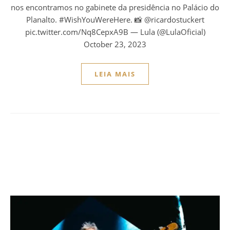
nos encontramos no gabinete da presidência no Palácio do
Planalto. #WishYouWereHere. 📸 @ricardostuckert
pic.twitter.com/Nq8CepxA9B — Lula (@LulaOficial)
October 23, 2023
LEIA MAIS