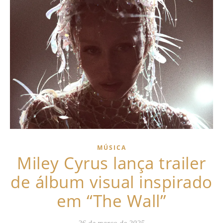
MÚSICA
Miley Cyrus lança trailer
de álbum visual inspirado
em “The Wall”
26 de março de 2025