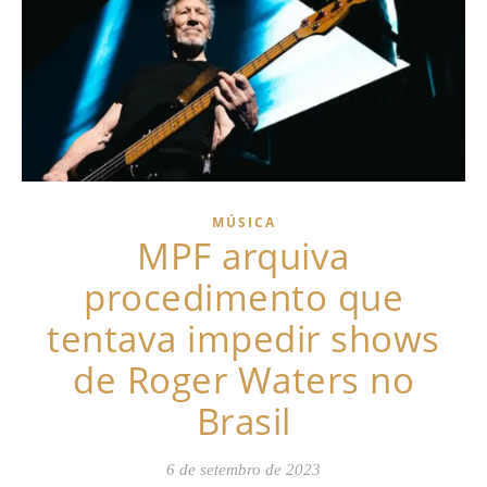
MÚSICA
MPF arquiva
procedimento que
tentava impedir shows
de Roger Waters no
Brasil
6 de setembro de 2023