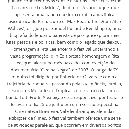
público conhecer novos sons e histórias. Entre eles, estão
“La danza de Los Mirlos”, do diretor Álvaro Luque, que
apresenta uma banda que toca cumbia amazônica
psicodélica do Peru. Outro é “Max Roach: The Drum Also
Waltzes”, dirigido por Samuel Pollard e Ben Shapiro, uma
biografia do lendário baterista de jazz que explora suas
lutas pessoais e políticas, bem como o legado que deixou.
Homenagem a Rita Lee encerra o festival Encerrando a
vasta programação, o In-Edit presta homenagem a Rita
Lee, que faleceu no mês passado, com exibição do
documentário “Ovelha Negra”, de 2007. O longa de 79
minutos foi dirigido por Roberto de Oliveira e conta a
trajetória da roqueira, passando pela sua infância, família,
escola, os Mutantes, o Tropicalismo e a parceria com a
banda Tutti Frutti. A exibição será responsável por fechar o
festival no dia 25 de junho em uma sessão especial na
Cinemateca Brasileira. Vale lembrar que, além das
exibições de filmes, o festival também oferece uma série
de atividades paralelas, que ocorrem em diversos pontos