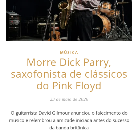
MÚSICA
Morre Dick Parry,
saxofonista de clássicos
do Pink Floyd
23 de maio de 2026
O guitarrista David Gilmour anunciou o falecimento do
músico e relembrou a amizade iniciada antes do sucesso
da banda britânica