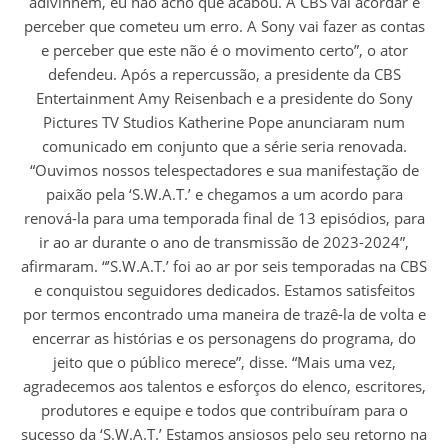
adivinhem, eu não acho que acabou. A CBS vai acordar e
perceber que cometeu um erro. A Sony vai fazer as contas
e perceber que este não é o movimento certo”, o ator
defendeu. Após a repercussão, a presidente da CBS
Entertainment Amy Reisenbach e a presidente do Sony
Pictures TV Studios Katherine Pope anunciaram num
comunicado em conjunto que a série seria renovada.
“Ouvimos nossos telespectadores e sua manifestação de
paixão pela ‘S.W.A.T.’ e chegamos a um acordo para
renová-la para uma temporada final de 13 episódios, para
ir ao ar durante o ano de transmissão de 2023-2024”,
afirmaram. “’S.W.A.T.’ foi ao ar por seis temporadas na CBS
e conquistou seguidores dedicados. Estamos satisfeitos
por termos encontrado uma maneira de trazê-la de volta e
encerrar as histórias e os personagens do programa, do
jeito que o público merece”, disse. “Mais uma vez,
agradecemos aos talentos e esforços do elenco, escritores,
produtores e equipe e todos que contribuíram para o
sucesso da ‘S.W.A.T.’ Estamos ansiosos pelo seu retorno na