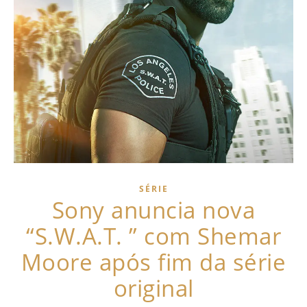
SÉRIE
Sony anuncia nova
“S.W.A.T. ” com Shemar
Moore após fim da série
original