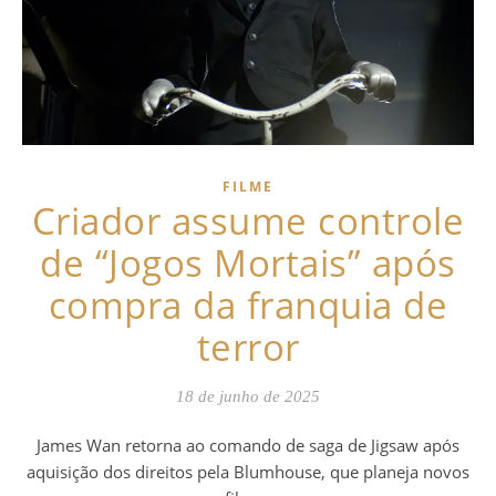
FILME
Criador assume controle
de “Jogos Mortais” após
compra da franquia de
terror
18 de junho de 2025
James Wan retorna ao comando de saga de Jigsaw após
aquisição dos direitos pela Blumhouse, que planeja novos