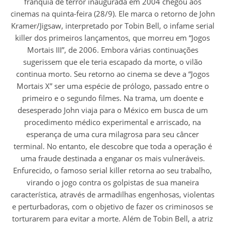
franquia de terror inaugurada em 2004 chegou aos
cinemas na quinta-feira (28/9). Ele marca o retorno de John
Kramer/Jigsaw, interpretado por Tobin Bell, o infame serial
killer dos primeiros lançamentos, que morreu em “Jogos
Mortais III”, de 2006. Embora várias continuações
sugerissem que ele teria escapado da morte, o vilão
continua morto. Seu retorno ao cinema se deve a “Jogos
Mortais X” ser uma espécie de prólogo, passado entre o
primeiro e o segundo filmes. Na trama, um doente e
desesperado John viaja para o México em busca de um
procedimento médico experimental e arriscado, na
esperança de uma cura milagrosa para seu câncer
terminal. No entanto, ele descobre que toda a operação é
uma fraude destinada a enganar os mais vulneráveis.
Enfurecido, o famoso serial killer retorna ao seu trabalho,
virando o jogo contra os golpistas de sua maneira
característica, através de armadilhas engenhosas, violentas
e perturbadoras, com o objetivo de fazer os criminosos se
torturarem para evitar a morte. Além de Tobin Bell, a atriz