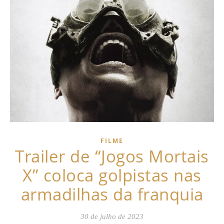
FILME
Trailer de “Jogos Mortais
X” coloca golpistas nas
armadilhas da franquia
30 de julho de 2023