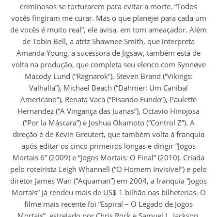
criminosos se torturarem para evitar a morte. “Todos
vocês fingiram me curar. Mas o que planejei para cada um
de vocês é muito real”, ele avisa, em tom ameaçador. Além
de Tobin Bell, a atriz Shawnee Smith, que interpreta
Amanda Young, a sucessora de Jigsaw, também está de
volta na produção, que completa seu elenco com Synnøve
Macody Lund (“Ragnarok”), Steven Brand (“Vikings:
Valhalla”), Michael Beach (“Dahmer: Um Canibal
Americano”), Renata Vaca (“Pisando Fundo”), Paulette
Hernandez (“A Vingança das Juanas”), Octavio Hinojosa
(“Por la Máscara”) e Joshua Okamoto (“Control Z”). A
direção é de Kevin Greutert, que também volta à franquia
após editar os cinco primeiros longas e dirigir “Jogos
Mortais 6” (2009) e “Jogos Mortais: O Final” (2010). Criada
pelo roteirista Leigh Whannell (“O Homem Invisível”) e pelo
diretor James Wan (“Aquaman”) em 2004, a franquia “Jogos
Mortais” já rendeu mais de US$ 1 bilhão nas bilheterias. O
filme mais recente foi “Espiral – O Legado de Jogos
Mortais”, estrelado por Chris Rock e Samuel L. Jackson,