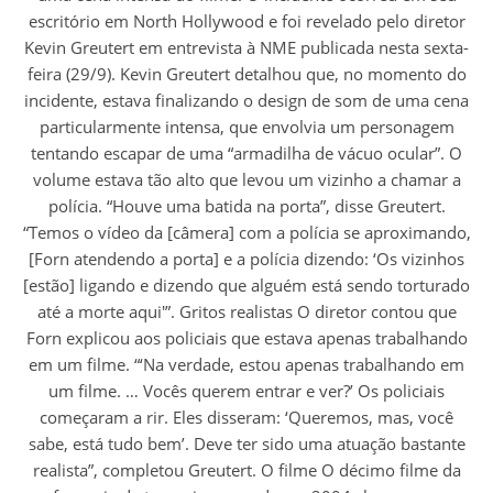
escritório em North Hollywood e foi revelado pelo diretor
Kevin Greutert em entrevista à NME publicada nesta sexta-
feira (29/9). Kevin Greutert detalhou que, no momento do
incidente, estava finalizando o design de som de uma cena
particularmente intensa, que envolvia um personagem
tentando escapar de uma “armadilha de vácuo ocular”. O
volume estava tão alto que levou um vizinho a chamar a
polícia. “Houve uma batida na porta”, disse Greutert.
“Temos o vídeo da [câmera] com a polícia se aproximando,
[Forn atendendo a porta] e a polícia dizendo: ‘Os vizinhos
[estão] ligando e dizendo que alguém está sendo torturado
até a morte aqui'”. Gritos realistas O diretor contou que
Forn explicou aos policiais que estava apenas trabalhando
em um filme. “‘Na verdade, estou apenas trabalhando em
um filme. … Vocês querem entrar e ver?’ Os policiais
começaram a rir. Eles disseram: ‘Queremos, mas, você
sabe, está tudo bem’. Deve ter sido uma atuação bastante
realista”, completou Greutert. O filme O décimo filme da