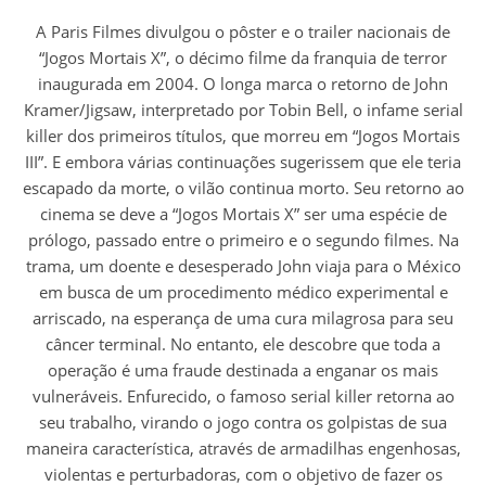
A Paris Filmes divulgou o pôster e o trailer nacionais de
“Jogos Mortais X”, o décimo filme da franquia de terror
inaugurada em 2004. O longa marca o retorno de John
Kramer/Jigsaw, interpretado por Tobin Bell, o infame serial
killer dos primeiros títulos, que morreu em “Jogos Mortais
III”. E embora várias continuações sugerissem que ele teria
escapado da morte, o vilão continua morto. Seu retorno ao
cinema se deve a “Jogos Mortais X” ser uma espécie de
prólogo, passado entre o primeiro e o segundo filmes. Na
trama, um doente e desesperado John viaja para o México
em busca de um procedimento médico experimental e
arriscado, na esperança de uma cura milagrosa para seu
câncer terminal. No entanto, ele descobre que toda a
operação é uma fraude destinada a enganar os mais
vulneráveis. Enfurecido, o famoso serial killer retorna ao
seu trabalho, virando o jogo contra os golpistas de sua
maneira característica, através de armadilhas engenhosas,
violentas e perturbadoras, com o objetivo de fazer os