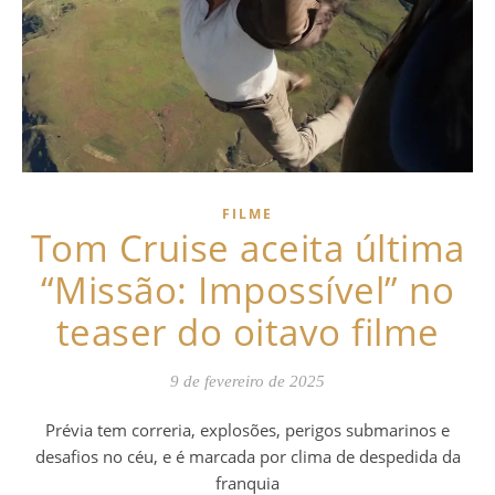
FILME
Tom Cruise aceita última
“Missão: Impossível” no
teaser do oitavo filme
9 de fevereiro de 2025
Prévia tem correria, explosões, perigos submarinos e
desafios no céu, e é marcada por clima de despedida da
franquia