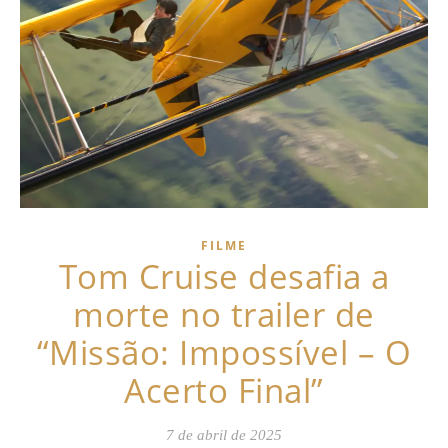
FILME
Tom Cruise desafia a
morte no trailer de
“Missão: Impossível – O
Acerto Final”
7 de abril de 2025