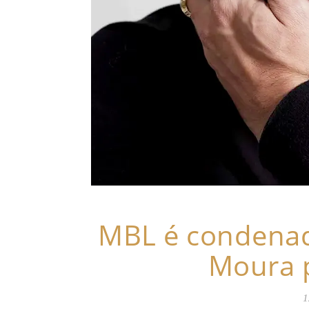
MBL é condenad
Moura 
1