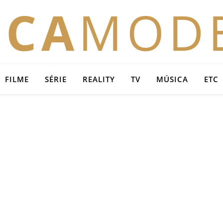
OCA
MOD
FILME
SÉRIE
REALITY
TV
MÚSICA
ETC