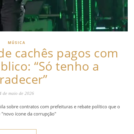
MÚSICA
de cachês pagos com
blico: “Só tenho a
radecer”
4 de maio de 2026
ila sobre contratos com prefeituras e rebate político que o
"novo ícone da corrupção"