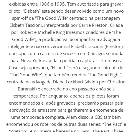
exibidas entre 1986 e 1995. Tem autorizada para gravar
piloto, “Elsbeth” está sendo desenvolvido como um novo
spin-off de “The Good Wife” centrado na personagem
Elsbeth Tascioni, interpretada por Carrie Preston. Criada
por Robert e Michelle King (mesmos criadores de “The
Good Wife”), a produção vai acompanhar a advogada
inteligente e não convencional Elsbeth Tascioni (Preston),
que, após uma carreira de sucesso em Chicago, se muda
para Nova York e ajuda a polícia a capturar criminosos.
Caso seja aprovada, “Elsbeth” será o segundo spin-off de
“The Good Wife”, que também rendeu “The Good Fight”,
centrada na advogada Diane Lockhart (vivida por Christine
Baranski) e encerrada no ano passado após seis
temporadas. Por enquanto, apenas os pilotos foram
encomendados e, após gravados, precisarão passar pela
aprovação da emissora para ganharem a encomenda de
uma temporada completa. Além disso, a CBS também
encomendou os roteiros de outras duas séries: “The Pact” e
“Watson”. A primeira é baseada no livro “The Pact: Three