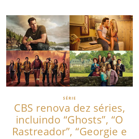
SÉRIE
CBS renova dez séries,
incluindo “Ghosts”, “O
Rastreador”, “Georgie e