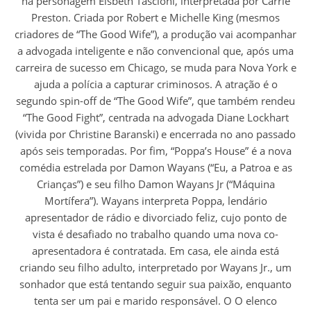
na personagem Elsbeth Tascioni, interpretada por Carrie
Preston. Criada por Robert e Michelle King (mesmos
criadores de “The Good Wife”), a produção vai acompanhar
a advogada inteligente e não convencional que, após uma
carreira de sucesso em Chicago, se muda para Nova York e
ajuda a polícia a capturar criminosos. A atração é o
segundo spin-off de “The Good Wife”, que também rendeu
“The Good Fight”, centrada na advogada Diane Lockhart
(vivida por Christine Baranski) e encerrada no ano passado
após seis temporadas. Por fim, “Poppa’s House” é a nova
comédia estrelada por Damon Wayans (“Eu, a Patroa e as
Crianças”) e seu filho Damon Wayans Jr (“Máquina
Mortífera”). Wayans interpreta Poppa, lendário
apresentador de rádio e divorciado feliz, cujo ponto de
vista é desafiado no trabalho quando uma nova co-
apresentadora é contratada. Em casa, ele ainda está
criando seu filho adulto, interpretado por Wayans Jr., um
sonhador que está tentando seguir sua paixão, enquanto
tenta ser um pai e marido responsável. O O elenco