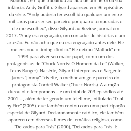
“Matlock”, em que trabalhou ao lado de um herói da sua
infância, Andy Griffith. Gilyard apareceu em 96 episódios
da série. “Andy poderia ter escolhido qualquer um entre
mil caras para ser seu parceiro por quatro temporadas e
ele me escolheu”, disse Gilyard ao Review-Journal em
2017. “Andy era engraçado, um contador de histórias e um
artesão. Eu não acho que eu era engraçado antes dele. Ele
me ensinou o timing cômico.” Ele deixou “Matlock” em
1993 para viver seu maior papel, como um dos
protagonistas de “Chuck Norris: O Homem da Lei” (Walker,
Texas Ranger). Na série, Gilyard interpretava o Sargento
James “Jimmy” Trivette, o melhor amigo e parceiro do
protagonista Cordell Walker (Chuck Norris). A atração
durou oito temporadas – e um total de 203 episódios até
2001 – , além de ter gerado um telefilme, intitulado “Trial
by Fire” (2005), que também contou com uma participação
especial de Gilyard. Declaradamente católico, ele também
apareceu em diversos filmes de temática religiosa, como
“Deixados para Trás” (2000), “Deixados para Trás II: