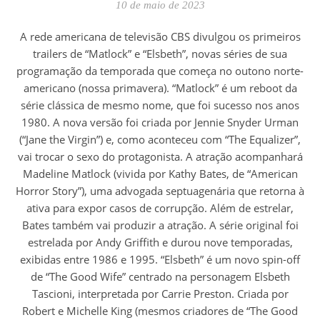
10 de maio de 2023
A rede americana de televisão CBS divulgou os primeiros
trailers de “Matlock” e “Elsbeth”, novas séries de sua
programação da temporada que começa no outono norte-
americano (nossa primavera). “Matlock” é um reboot da
série clássica de mesmo nome, que foi sucesso nos anos
1980. A nova versão foi criada por Jennie Snyder Urman
(“Jane the Virgin”) e, como aconteceu com “The Equalizer”,
vai trocar o sexo do protagonista. A atração acompanhará
Madeline Matlock (vivida por Kathy Bates, de “American
Horror Story”), uma advogada septuagenária que retorna à
ativa para expor casos de corrupção. Além de estrelar,
Bates também vai produzir a atração. A série original foi
estrelada por Andy Griffith e durou nove temporadas,
exibidas entre 1986 e 1995. “Elsbeth” é um novo spin-off
de “The Good Wife” centrado na personagem Elsbeth
Tascioni, interpretada por Carrie Preston. Criada por
Robert e Michelle King (mesmos criadores de “The Good