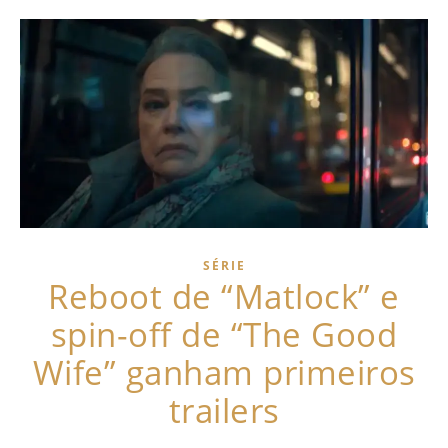
SÉRIE
Reboot de “Matlock” e
spin-off de “The Good
Wife” ganham primeiros
trailers