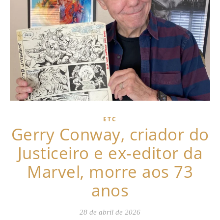
ETC
Gerry Conway, criador do
Justiceiro e ex-editor da
Marvel, morre aos 73
anos
28 de abril de 2026