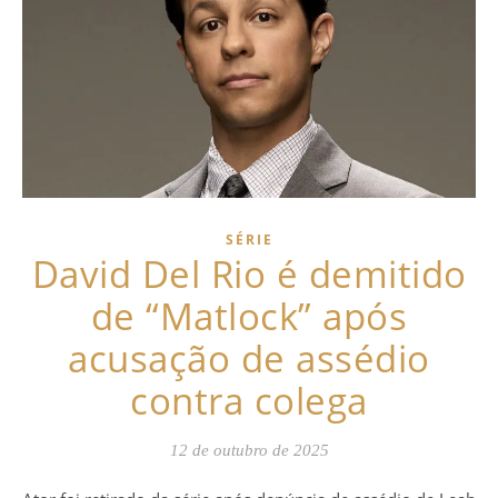
SÉRIE
David Del Rio é demitido
de “Matlock” após
acusação de assédio
contra colega
12 de outubro de 2025