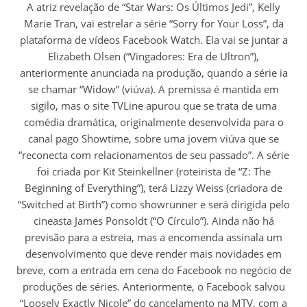
A atriz revelação de “Star Wars: Os Últimos Jedi”, Kelly
Marie Tran, vai estrelar a série “Sorry for Your Loss”, da
plataforma de vídeos Facebook Watch. Ela vai se juntar a
Elizabeth Olsen (“Vingadores: Era de Ultron”),
anteriormente anunciada na produção, quando a série ia
se chamar “Widow” (viúva). A premissa é mantida em
sigilo, mas o site TVLine apurou que se trata de uma
comédia dramática, originalmente desenvolvida para o
canal pago Showtime, sobre uma jovem viúva que se
“reconecta com relacionamentos de seu passado”. A série
foi criada por Kit Steinkellner (roteirista de “Z: The
Beginning of Everything”), terá Lizzy Weiss (criadora de
“Switched at Birth”) como showrunner e será dirigida pelo
cineasta James Ponsoldt (“O Círculo”). Ainda não há
previsão para a estreia, mas a encomenda assinala um
desenvolvimento que deve render mais novidades em
breve, com a entrada em cena do Facebook no negócio de
produções de séries. Anteriormente, o Facebook salvou
“Loosely Exactly Nicole” do cancelamento na MTV, com a