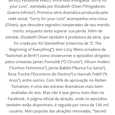
your Loss”, estrelada por Elizabeth Olsen (“Vingadores:
Guerra Infinita”). Primeira série dramática produzida pela
rede social, “Sorry for your Loss” acompanha uma viúva
(Olsen), que descobre segredos inesperados de seu marido
morto, enquanto tenta superar sua perda. Além de
estrelar, Elizabeth Olsen também é produtora da série, que
foi criada por Kit Steinkellner (roteirista de “Z: The
Beginning of Everything”), tem Lizzy Weiss (criadora de
“Switched at Birth”) como showrunner e episódios dirigidos
pelos cineastas James Ponsoldt (“O Círculo”), Allison Anders
(“Sonhos Femininos”), Jamie Babbit (“Nunca Fui Santa”),
Rose Troche (“Encontros do Destino”) e Hannah Fidell (“6
Anos”), entre outros. Com 96% de aprovação no Rotten
Tomatoes, é uma das estreias dramáticas mais bem-
avaliadas do ano. Mas não é que gerou mais likes no
Facebook. A página oficial da atração, onde os episódios
também estão disponíveis, é seguida por cerca de 146 mil
usuário. Mais popular das atrações renovadas, “Sacred