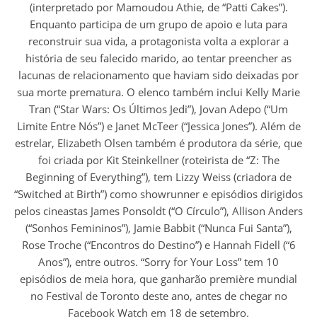
(interpretado por Mamoudou Athie, de “Patti Cakes”).
Enquanto participa de um grupo de apoio e luta para
reconstruir sua vida, a protagonista volta a explorar a
história de seu falecido marido, ao tentar preencher as
lacunas de relacionamento que haviam sido deixadas por
sua morte prematura. O elenco também inclui Kelly Marie
Tran (“Star Wars: Os Últimos Jedi”), Jovan Adepo (“Um
Limite Entre Nós”) e Janet McTeer (“Jessica Jones”). Além de
estrelar, Elizabeth Olsen também é produtora da série, que
foi criada por Kit Steinkellner (roteirista de “Z: The
Beginning of Everything”), tem Lizzy Weiss (criadora de
“Switched at Birth”) como showrunner e episódios dirigidos
pelos cineastas James Ponsoldt (“O Círculo”), Allison Anders
(“Sonhos Femininos”), Jamie Babbit (“Nunca Fui Santa”),
Rose Troche (“Encontros do Destino”) e Hannah Fidell (“6
Anos”), entre outros. “Sorry for Your Loss” tem 10
episódios de meia hora, que ganharão première mundial
no Festival de Toronto deste ano, antes de chegar no
Facebook Watch em 18 de setembro.