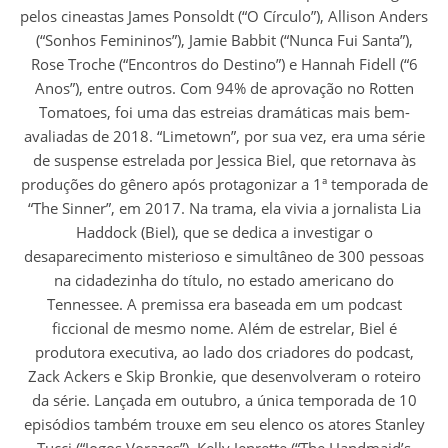
pelos cineastas James Ponsoldt (“O Círculo”), Allison Anders
(“Sonhos Femininos”), Jamie Babbit (“Nunca Fui Santa”),
Rose Troche (“Encontros do Destino”) e Hannah Fidell (“6
Anos”), entre outros. Com 94% de aprovação no Rotten
Tomatoes, foi uma das estreias dramáticas mais bem-
avaliadas de 2018. “Limetown”, por sua vez, era uma série
de suspense estrelada por Jessica Biel, que retornava às
produções do gênero após protagonizar a 1ª temporada de
“The Sinner”, em 2017. Na trama, ela vivia a jornalista Lia
Haddock (Biel), que se dedica a investigar o
desaparecimento misterioso e simultâneo de 300 pessoas
na cidadezinha do título, no estado americano do
Tennessee. A premissa era baseada em um podcast
ficcional de mesmo nome. Além de estrelar, Biel é
produtora executiva, ao lado dos criadores do podcast,
Zack Ackers e Skip Bronkie, que desenvolveram o roteiro
da série. Lançada em outubro, a única temporada de 10
episódios também trouxe em seu elenco os atores Stanley
Tucci (“Jogos Vorazes”), Kelly Jenrette (“The Handmaid’s