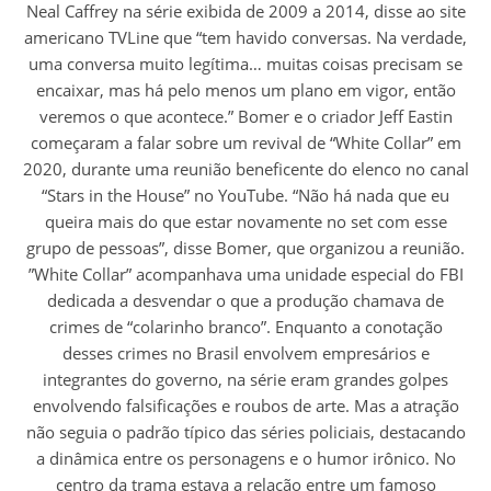
Neal Caffrey na série exibida de 2009 a 2014, disse ao site
americano TVLine que “tem havido conversas. Na verdade,
uma conversa muito legítima… muitas coisas precisam se
encaixar, mas há pelo menos um plano em vigor, então
veremos o que acontece.” Bomer e o criador Jeff Eastin
começaram a falar sobre um revival de “White Collar” em
2020, durante uma reunião beneficente do elenco no canal
“Stars in the House” no YouTube. “Não há nada que eu
queira mais do que estar novamente no set com esse
grupo de pessoas”, disse Bomer, que organizou a reunião.
”White Collar” acompanhava uma unidade especial do FBI
dedicada a desvendar o que a produção chamava de
crimes de “colarinho branco”. Enquanto a conotação
desses crimes no Brasil envolvem empresários e
integrantes do governo, na série eram grandes golpes
envolvendo falsificações e roubos de arte. Mas a atração
não seguia o padrão típico das séries policiais, destacando
a dinâmica entre os personagens e o humor irônico. No
centro da trama estava a relação entre um famoso