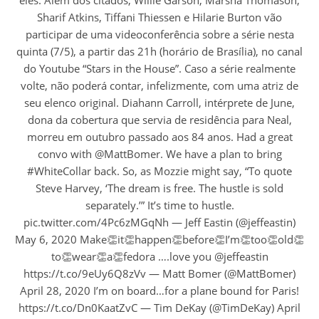
eles. Além dos citados, Willie Garson, Marsha Thomason,
Sharif Atkins, Tiffani Thiessen e Hilarie Burton vão
participar de uma videoconferência sobre a série nesta
quinta (7/5), a partir das 21h (horário de Brasília), no canal
do Youtube “Stars in the House”. Caso a série realmente
volte, não poderá contar, infelizmente, com uma atriz de
seu elenco original. Diahann Carroll, intérprete de June,
dona da cobertura que servia de residência para Neal,
morreu em outubro passado aos 84 anos. Had a great
convo with @MattBomer. We have a plan to bring
#WhiteCollar back. So, as Mozzie might say, “To quote
Steve Harvey, ‘The dream is free. The hustle is sold
separately.’” It’s time to hustle.
pic.twitter.com/4Pc6zMGqNh — Jeff Eastin (@jeffeastin)
May 6, 2020 Make👏it👏happen👏before👏I’m👏too👏old👏
to👏wear👏a👏fedora ….love you @jeffeastin
https://t.co/9eUy6Q8zVv — Matt Bomer (@MattBomer)
April 28, 2020 I’m on board…for a plane bound for Paris!
https://t.co/Dn0KaatZvC — Tim DeKay (@TimDeKay) April