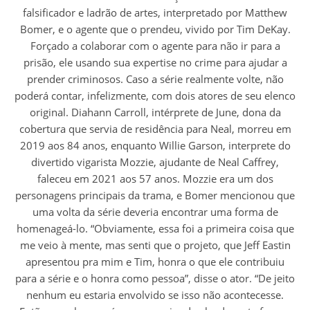
falsificador e ladrão de artes, interpretado por Matthew
Bomer, e o agente que o prendeu, vivido por Tim DeKay.
Forçado a colaborar com o agente para não ir para a
prisão, ele usando sua expertise no crime para ajudar a
prender criminosos. Caso a série realmente volte, não
poderá contar, infelizmente, com dois atores de seu elenco
original. Diahann Carroll, intérprete de June, dona da
cobertura que servia de residência para Neal, morreu em
2019 aos 84 anos, enquanto Willie Garson, interprete do
divertido vigarista Mozzie, ajudante de Neal Caffrey,
faleceu em 2021 aos 57 anos. Mozzie era um dos
personagens principais da trama, e Bomer mencionou que
uma volta da série deveria encontrar uma forma de
homenageá-lo. “Obviamente, essa foi a primeira coisa que
me veio à mente, mas senti que o projeto, que Jeff Eastin
apresentou pra mim e Tim, honra o que ele contribuiu
para a série e o honra como pessoa”, disse o ator. “De jeito
nenhum eu estaria envolvido se isso não acontecesse.