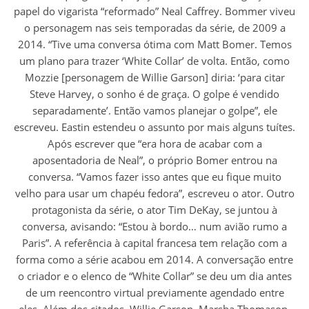
papel do vigarista “reformado” Neal Caffrey. Bommer viveu
o personagem nas seis temporadas da série, de 2009 a
2014. “Tive uma conversa ótima com Matt Bomer. Temos
um plano para trazer ‘White Collar’ de volta. Então, como
Mozzie [personagem de Willie Garson] diria: ‘para citar
Steve Harvey, o sonho é de graça. O golpe é vendido
separadamente’. Então vamos planejar o golpe”, ele
escreveu. Eastin estendeu o assunto por mais alguns tuítes.
Após escrever que “era hora de acabar com a
aposentadoria de Neal”, o próprio Bomer entrou na
conversa. “Vamos fazer isso antes que eu fique muito
velho para usar um chapéu fedora”, escreveu o ator. Outro
protagonista da série, o ator Tim DeKay, se juntou à
conversa, avisando: “Estou à bordo… num avião rumo a
Paris”. A referência à capital francesa tem relação com a
forma como a série acabou em 2014. A conversação entre
o criador e o elenco de “White Collar” se deu um dia antes
de um reencontro virtual previamente agendado entre