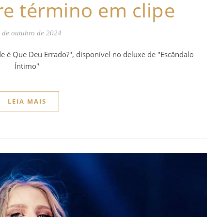
re término em clipe
 de outubro de 2024
e é Que Deu Errado?", disponível no deluxe de "Escândalo
Íntimo"
LEIA MAIS