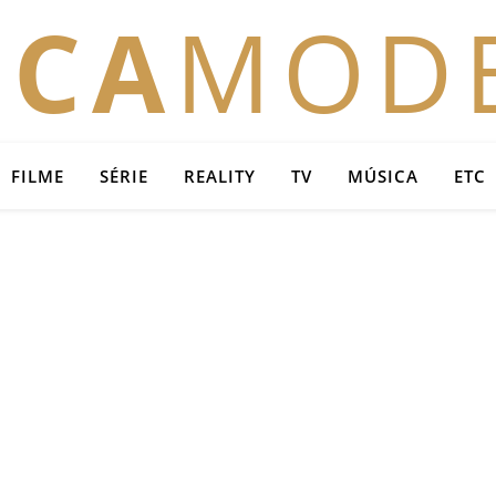
OCA
MOD
FILME
SÉRIE
REALITY
TV
MÚSICA
ETC