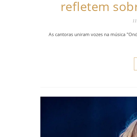
refletem sob
11
As cantoras uniram vozes na música "Ond