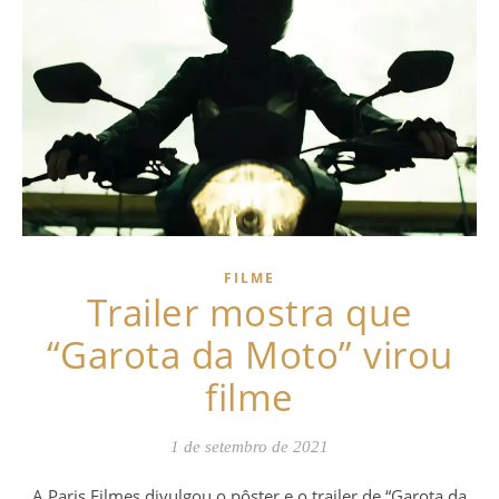
FILME
Trailer mostra que
“Garota da Moto” virou
filme
1 de setembro de 2021
A Paris Filmes divulgou o pôster e o trailer de “Garota da