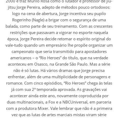
2000 e traz Murilo Rosa como o lutador e professor de jiu-
jitsu Jorge Pereira, adepto de métodos pouco ortodoxos:
logo na cena de abertura, Jorge incentiva seu pupilo
Rogerinho (Nagle) a brigar com o segurança de uma
balada, como parte de seu treinamento. Com as crescentes
restrições que passavam a vigorar no esporte naquela
época, Jorge Pereira decide retomar o espírito original do
vale-tudo quando um empresário lhe propõe organizar um
campeonato que seria transmitido para apostadores
americanos – o “Rio Heroes” do título, que na verdade
aconteceu em Osasco, na Grande São Paulo. Mas a série
não é só lutas. Há vários dramas que Jorge precisa
enfrentar, além de uma multiplicidade de personagens e
romance. Com cinco episódios, “Rio Heroes” chega às telas
já com sua 2ª temporada aprovada. As gravações vai
acontecer ainda este ano, novamente coproduzida por
duas multinacionais, a Fox e a NBCUniversal, em parceria
com a produtora Mixer. Vale lembrar que não é a primeira
vez que as lutas de artes marciais mistas viram série