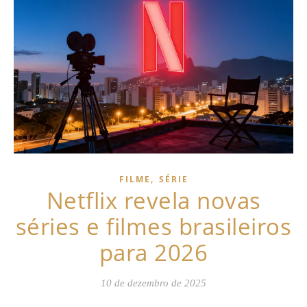
,
FILME
SÉRIE
Netflix revela novas
séries e filmes brasileiros
para 2026
10 de dezembro de 2025