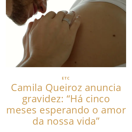
ETC
Camila Queiroz anuncia
gravidez: “Há cinco
meses esperando o amor
da nossa vida”