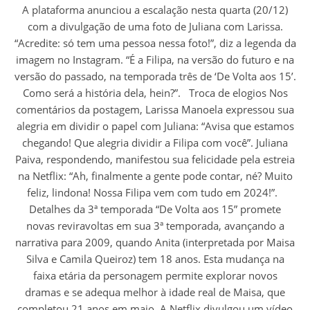
A plataforma anunciou a escalação nesta quarta (20/12)
com a divulgação de uma foto de Juliana com Larissa.
“Acredite: só tem uma pessoa nessa foto!”, diz a legenda da
imagem no Instagram. “É a Filipa, na versão do futuro e na
versão do passado, na temporada três de ‘De Volta aos 15’.
Como será a história dela, hein?”. Troca de elogios Nos
comentários da postagem, Larissa Manoela expressou sua
alegria em dividir o papel com Juliana: “Avisa que estamos
chegando! Que alegria dividir a Filipa com você”. Juliana
Paiva, respondendo, manifestou sua felicidade pela estreia
na Netflix: “Ah, finalmente a gente pode contar, né? Muito
feliz, lindona! Nossa Filipa vem com tudo em 2024!”.
Detalhes da 3ª temporada “De Volta aos 15” promete
novas reviravoltas em sua 3ª temporada, avançando a
narrativa para 2009, quando Anita (interpretada por Maisa
Silva e Camila Queiroz) tem 18 anos. Esta mudança na
faixa etária da personagem permite explorar novos
dramas e se adequa melhor à idade real de Maisa, que
completou 21 anos em maio. A Netflix divulgou um vídeo