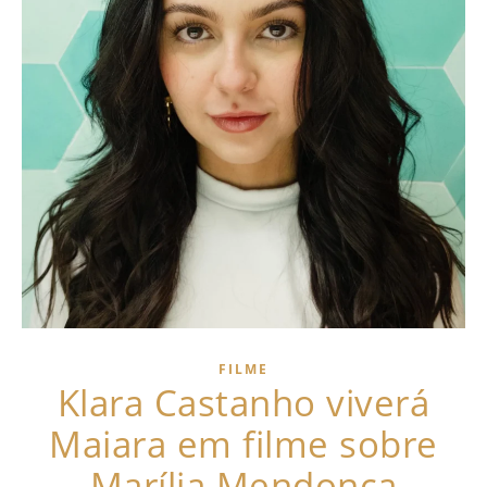
FILME
Klara Castanho viverá
Maiara em filme sobre
Marília Mendonça