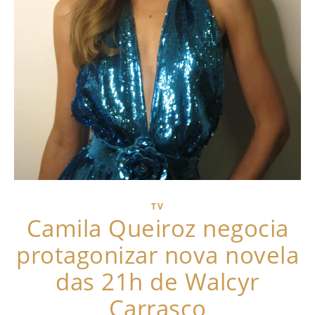
TV
Camila Queiroz negocia
protagonizar nova novela
das 21h de Walcyr
Carrasco