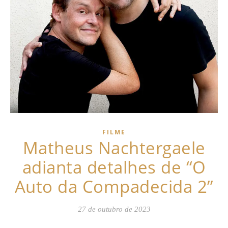
FILME
Matheus Nachtergaele
adianta detalhes de “O
Auto da Compadecida 2”
27 de outubro de 2023