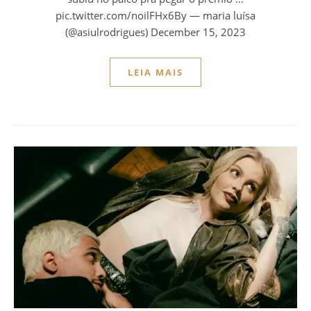
pic.twitter.com/noilFHx6By — maria luísa
(@asiulrodrigues) December 15, 2023
LEIA MAIS