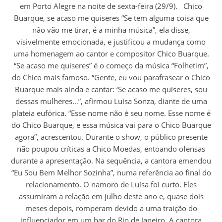
em Porto Alegre na noite de sexta-feira (29/9). Chico
Buarque, se acaso me quiseres “Se tem alguma coisa que
não vão me tirar, é a minha música”, ela disse,
visivelmente emocionada, e justificou a mudança como
uma homenagem ao cantor e compositor Chico Buarque.
“Se acaso me quiseres” é o começo da música “Folhetim”,
do Chico mais famoso. “Gente, eu vou parafrasear o Chico
Buarque mais ainda e cantar: ‘Se acaso me quiseres, sou
dessas mulheres…”, afirmou Luísa Sonza, diante de uma
plateia eufórica. “Esse nome não é seu nome. Esse nome é
do Chico Buarque, e essa música vai para o Chico Buarque
agora”, acrescentou. Durante o show, o público presente
não poupou críticas a Chico Moedas, entoando ofensas
durante a apresentação. Na sequência, a cantora emendou
“Eu Sou Bem Melhor Sozinha”, numa referência ao final do
relacionamento. O namoro de Luísa foi curto. Eles
assumiram a relação em julho deste ano e, quase dois
meses depois, romperam devido a uma traição do
influenciador em um bar do Rio de Janeiro. A cantora