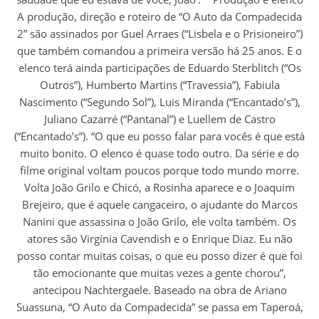
A produção, direção e roteiro de “O Auto da Compadecida
2” são assinados por Guel Arraes (“Lisbela e o Prisioneiro”)
que também comandou a primeira versão há 25 anos. E o
elenco terá ainda participações de Eduardo Sterblitch (“Os
Outros”), Humberto Martins (“Travessia”), Fabiula
Nascimento (“Segundo Sol”), Luis Miranda (“Encantado’s”),
Juliano Cazarré (“Pantanal”) e Luellem de Castro
(“Encantado’s”). “O que eu posso falar para vocês é que está
muito bonito. O elenco é quase todo outro. Da série e do
filme original voltam poucos porque todo mundo morre.
Volta João Grilo e Chicó, a Rosinha aparece e o Joaquim
Brejeiro, que é aquele cangaceiro, o ajudante do Marcos
Nanini que assassina o João Grilo, ele volta também. Os
atores são Virgínia Cavendish e o Enrique Diaz. Eu não
posso contar muitas coisas, o que eu posso dizer é que foi
tão emocionante que muitas vezes a gente chorou”,
antecipou Nachtergaele. Baseado na obra de Ariano
Suassuna, “O Auto da Compadecida” se passa em Taperoá,