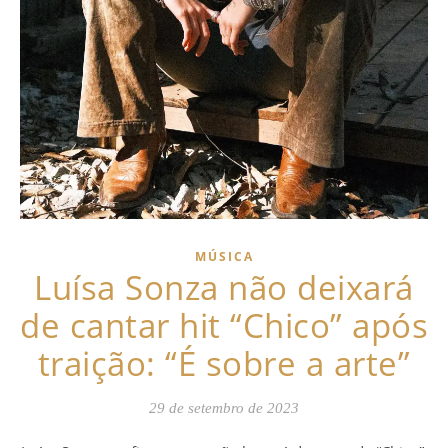
MÚSICA
Luísa Sonza não deixará
de cantar hit “Chico” após
traição: “É sobre a arte”
29 de setembro de 2023