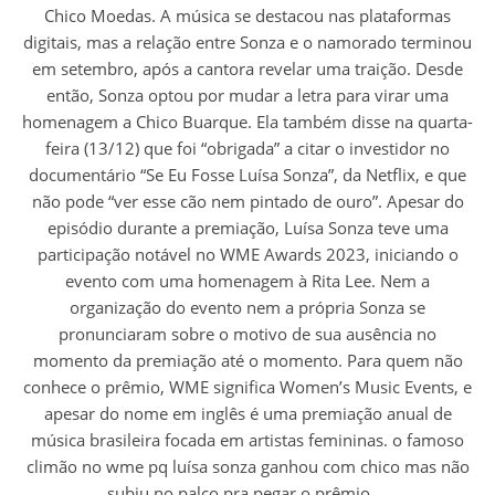
Chico Moedas. A música se destacou nas plataformas
digitais, mas a relação entre Sonza e o namorado terminou
em setembro, após a cantora revelar uma traição. Desde
então, Sonza optou por mudar a letra para virar uma
homenagem a Chico Buarque. Ela também disse na quarta-
feira (13/12) que foi “obrigada” a citar o investidor no
documentário “Se Eu Fosse Luísa Sonza”, da Netflix, e que
não pode “ver esse cão nem pintado de ouro”. Apesar do
episódio durante a premiação, Luísa Sonza teve uma
participação notável no WME Awards 2023, iniciando o
evento com uma homenagem à Rita Lee. Nem a
organização do evento nem a própria Sonza se
pronunciaram sobre o motivo de sua ausência no
momento da premiação até o momento. Para quem não
conhece o prêmio, WME significa Women’s Music Events, e
apesar do nome em inglês é uma premiação anual de
música brasileira focada em artistas femininas. o famoso
climão no wme pq luísa sonza ganhou com chico mas não
subiu no palco pra pegar o prêmio …