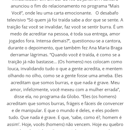
anunciou o fim do relacionamento no programa “Mais
Você”, onde leu uma carta emocionante. O desabafo
televisivo “Só quem já foi traída sabe a dor que se sente. A
traição faz você se invalidar, faz você se sentir burra. É um
medo de acreditar na pessoa, é toda sua entrega, amor
jogados fora. Intensa demais?”, questionou-se a cantora,
durante o depoimento, que também fez Ana Maria Braga
derramar lágrimas. “Quando você é traída, é como se a
traição já não bastasse… (Os homens) nos colocam como
louca, invalidando tudo o que a gente acredita, e mentem
olhando no olho, como se a gente fosse uma ameba. Eles
acreditam que somos burras, e que nada é grave. Meu
amor, infelizmente, você mexeu com a mulher errada”,
disse ela, no programa da Globo. “Eles (os homens)
acreditam que somos burras, frágeis e fáceis de convencer
e de manipular. E que o mundo é deles, e eles podem
tudo. Que nada é grave. E que, ‘sabe, como é?, homem é
assim’. Hoje, vocês (homens) não vencem. Hoje eu quebro