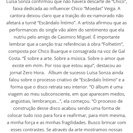
Luísa Sonza confirmou que não haverá descarte de “Chico”,
faixa dedicada ao influencer Chico “Moedas” Veiga. A
cantora deixou claro que a traição do ex-namorado não
afetará a turnê “Escândalo Íntimo”. A artista afirmou que as
performances do single vão além do sentimento que ela
nutriu pelo amigo de Casimiro Miguel. É importante
lembrar que a canção traz referências à obra “Folhetim”,
composta por Chico Buarque e consagrada na voz de Gal
Costa. “É sobre a arte. Sobre a música. Sobre o amor que
existe em mim. Por isso que estou aqui”, destacou ao
jornal Zero Hora. Álbum de sucesso Luísa Sonza ainda
falou sobre o processo criativo de “Escândalo Íntimo” e a
forma que o disco retrata seu interior. “O álbum é uma
viagem ao meu subconsciente, em que aparecem medos,
angústias, lembranças…”, ela começou. “O processo de
construção desse disco acabou sendo uma forma de
colocar tudo isso para fora e reafirmar, para mim mesma,
a minha força e as minhas fragilidades. Busco brincar com
esses contrastes. Se através da arte mostramos nossas