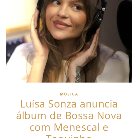
MÚSICA
Luísa Sonza anuncia
álbum de Bossa Nova
com Menescal e