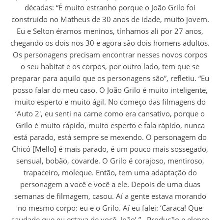
décadas: “É muito estranho porque o João Grilo foi
construído no Matheus de 30 anos de idade, muito jovem.
Eu e Selton éramos meninos, tínhamos ali por 27 anos,
chegando os dois nos 30 e agora são dois homens adultos.
Os personagens precisam encontrar nesses novos corpos
o seu habitat e os corpos, por outro lado, tem que se
preparar para aquilo que os personagens são”, refletiu. “Eu
posso falar do meu caso. O João Grilo é muito inteligente,
muito esperto e muito ágil. No começo das filmagens do
‘Auto 2′, eu senti na carne como era cansativo, porque o
Grilo é muito rápido, muito esperto e fala rápido, nunca
está parado, está sempre se mexendo. O personagem do
Chicó [Mello] é mais parado, é um pouco mais sossegado,
sensual, bobão, covarde. O Grilo é corajoso, mentiroso,
trapaceiro, moleque. Então, tem uma adaptação do
personagem a você e você a ele. Depois de uma duas
semanas de filmagem, casou. Aí a gente estava morando
no mesmo corpo: eu e o Grilo. Aí eu falei: ‘Caraca! Que
saudade que eu estava de você, João’.” Produção e elenco