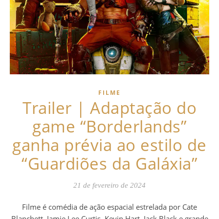
FILME
Trailer | Adaptação do
game “Borderlands”
ganha prévia ao estilo de
“Guardiões da Galáxia”
21 de fevereiro de 2024
Filme é comédia de ação espacial estrelada por Cate
Blanchett, Jamie Lee Curtis, Kevin Hart, Jack Black e grande