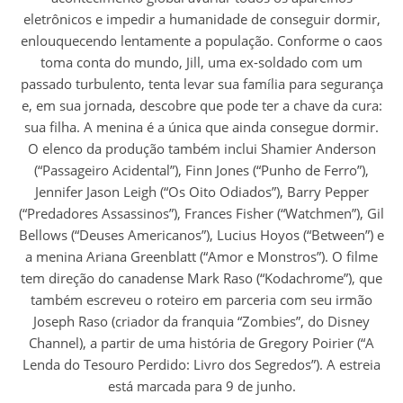
eletrônicos e impedir a humanidade de conseguir dormir,
enlouquecendo lentamente a população. Conforme o caos
toma conta do mundo, Jill, uma ex-soldado com um
passado turbulento, tenta levar sua família para segurança
e, em sua jornada, descobre que pode ter a chave da cura:
sua filha. A menina é a única que ainda consegue dormir.
O elenco da produção também inclui Shamier Anderson
(“Passageiro Acidental”), Finn Jones (“Punho de Ferro”),
Jennifer Jason Leigh (“Os Oito Odiados”), Barry Pepper
(“Predadores Assassinos”), Frances Fisher (“Watchmen”), Gil
Bellows (“Deuses Americanos”), Lucius Hoyos (“Between”) e
a menina Ariana Greenblatt (“Amor e Monstros”). O filme
tem direção do canadense Mark Raso (“Kodachrome”), que
também escreveu o roteiro em parceria com seu irmão
Joseph Raso (criador da franquia “Zombies”, do Disney
Channel), a partir de uma história de Gregory Poirier (“A
Lenda do Tesouro Perdido: Livro dos Segredos”). A estreia
está marcada para 9 de junho.