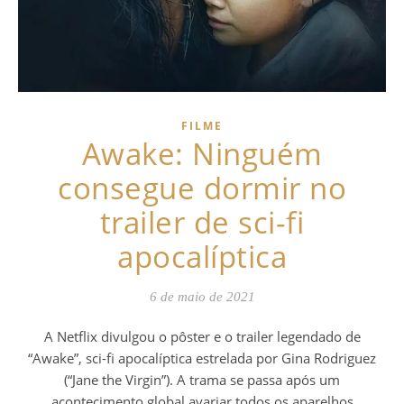
FILME
Awake: Ninguém
consegue dormir no
trailer de sci-fi
apocalíptica
6 de maio de 2021
A Netflix divulgou o pôster e o trailer legendado de
“Awake”, sci-fi apocalíptica estrelada por Gina Rodriguez
(“Jane the Virgin”). A trama se passa após um
acontecimento global avariar todos os aparelhos