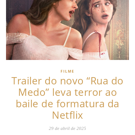
FILME
Trailer do novo “Rua do
Medo” leva terror ao
baile de formatura da
Netflix
29 de abril de 2025