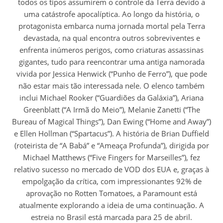
todos os tipos assumirem o controle da Terra devido a
uma catástrofe apocalíptica. Ao longo da história, o
protagonista embarca numa jornada mortal pela Terra
devastada, na qual encontra outros sobreviventes e
enfrenta inúmeros perigos, como criaturas assassinas
gigantes, tudo para reencontrar uma antiga namorada
vivida por Jessica Henwick (“Punho de Ferro”), que pode
não estar mais tão interessada nele. O elenco também
inclui Michael Rooker (“Guardiões da Galáxia”), Ariana
Greenblatt (“A Irmã do Meio”), Melanie Zanetti (“The
Bureau of Magical Things”), Dan Ewing (“Home and Away”)
e Ellen Hollman (“Spartacus”). A história de Brian Duffield
(roteirista de “A Babá” e “Ameaça Profunda”), dirigida por
Michael Matthews (“Five Fingers for Marseilles”), fez
relativo sucesso no mercado de VOD dos EUA e, graças à
empolgação da crítica, com impressionantes 92% de
aprovação no Rotten Tomatoes, a Paramount está
atualmente explorando a ideia de uma continuação. A
estreia no Brasil está marcada para 25 de abril.