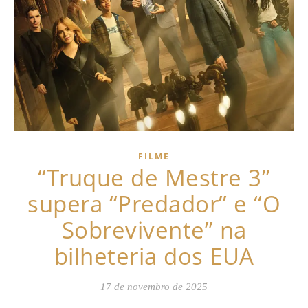
FILME
“Truque de Mestre 3”
supera “Predador” e “O
Sobrevivente” na
bilheteria dos EUA
17 de novembro de 2025