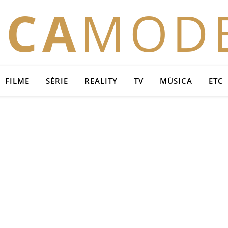
OCA
MOD
FILME
SÉRIE
REALITY
TV
MÚSICA
ETC