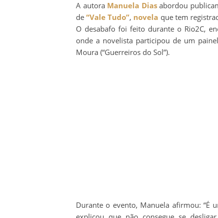
A autora
Manuela Dias
abordou publicam
de
“Vale Tudo”
,
novela
que tem registrad
O desabafo foi feito durante o Rio2C, en
onde a novelista participou de um pain
Moura (“Guerreiros do Sol”).
Durante o evento, Manuela afirmou: “É u
explicou que não consegue se desliga