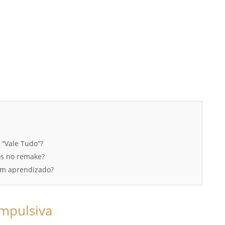
“Vale Tudo”?
dos no remake?
um aprendizado?
impulsiva