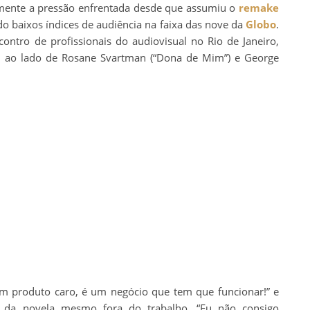
ente a pressão enfrentada desde que assumiu o
remake
o baixos índices de audiência na faixa das nove da
Globo
.
contro de profissionais do audiovisual no Rio de Janeiro,
el ao lado de Rosane Svartman (“Dona de Mim”) e George
m produto caro, é um negócio que tem que funcionar!” e
r da novela mesmo fora do trabalho. “Eu não consigo