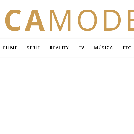
OCA
MOD
FILME
SÉRIE
REALITY
TV
MÚSICA
ETC