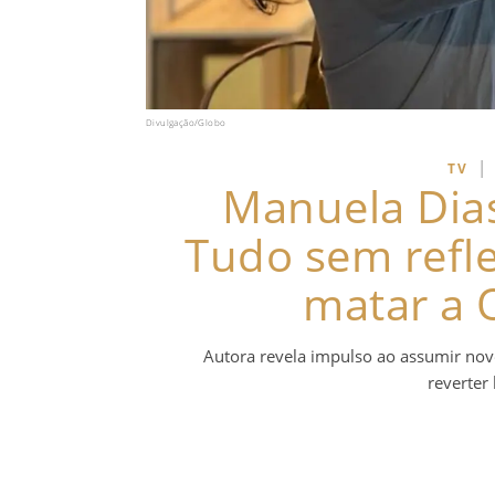
Divulgação/Globo
|
TV
Manuela Dias
Tudo sem refle
matar a 
Autora revela impulso ao assumir nove
reverter