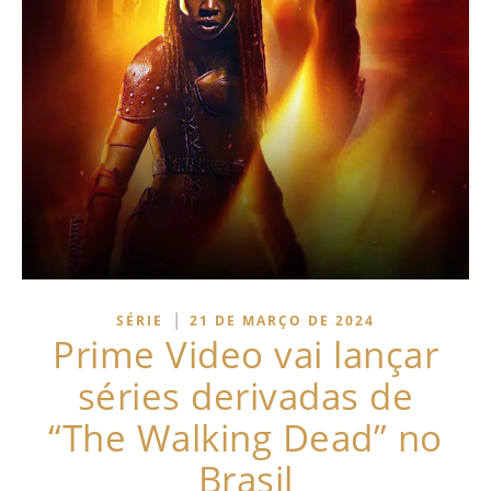
|
SÉRIE
21 DE MARÇO DE 2024
Prime Video vai lançar
séries derivadas de
“The Walking Dead” no
Brasil