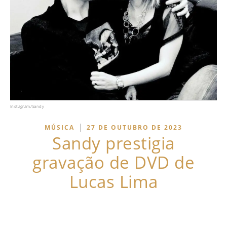
Instagram/Sandy
|
MÚSICA
27 DE OUTUBRO DE 2023
Sandy prestigia
gravação de DVD de
Lucas Lima