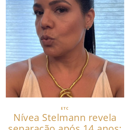
ETC
Nívea Stelmann revela
separação após 14 anos: