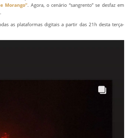
e Morango”
. Agora, o cenário “sangrento” se desfaz em
.
das as plataformas digitais a partir das 21h desta terça-