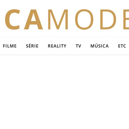
OCA
MOD
FILME
SÉRIE
REALITY
TV
MÚSICA
ETC