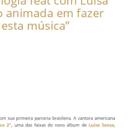
logia feat com Luísa
o animada em fazer
desta música”
m sua primeira parceria brasileira. A cantora americana
co 2”
, uma das faixas do novo álbum de
Luísa Sonza
,