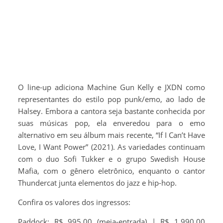
O line-up adiciona Machine Gun Kelly e JXDN como
representantes do estilo pop punk/emo, ao lado de
Halsey. Embora a cantora seja bastante conhecida por
suas músicas pop, ela enveredou para o emo
alternativo em seu álbum mais recente, “If I Can’t Have
Love, I Want Power” (2021). As variedades continuam
com o duo Sofi Tukker e o grupo Swedish House
Mafia, com o gênero eletrônico, enquanto o cantor
Thundercat junta elementos do jazz e hip-hop.
Confira os valores dos ingressos:
Paddock: R$ 995,00 (meia-entrada) | R$ 1.990,00