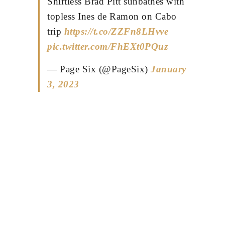
Shirtless Brad Pitt sunbathes with
topless Ines de Ramon on Cabo
trip
https://t.co/ZZFn8LHvve
pic.twitter.com/FhEXt0PQuz
— Page Six (@PageSix)
January
3, 2023