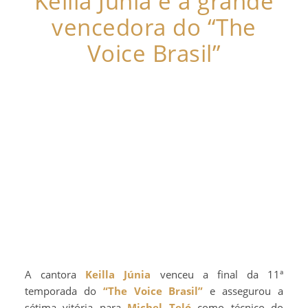
Keilla Júnia é a grande
vencedora do “The
Voice Brasil”
A cantora
Keilla Júnia
venceu a final da 11ª
temporada do
“The Voice Brasil”
e assegurou a
sétima vitória para
Michel Teló
como técnico do