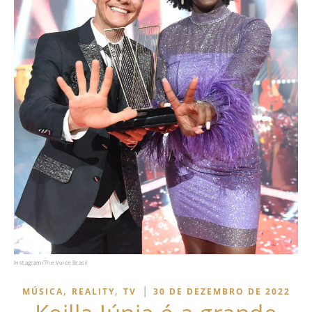
Instagram/The Voice Brasil
,
,
|
MÚSICA
REALITY
TV
30 DE DEZEMBRO DE 2022