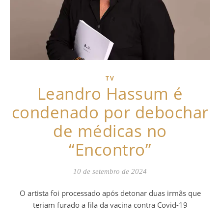
TV
Leandro Hassum é
condenado por debochar
de médicas no
“Encontro”
10 de setembro de 2024
O artista foi processado após detonar duas irmãs que
teriam furado a fila da vacina contra Covid-19