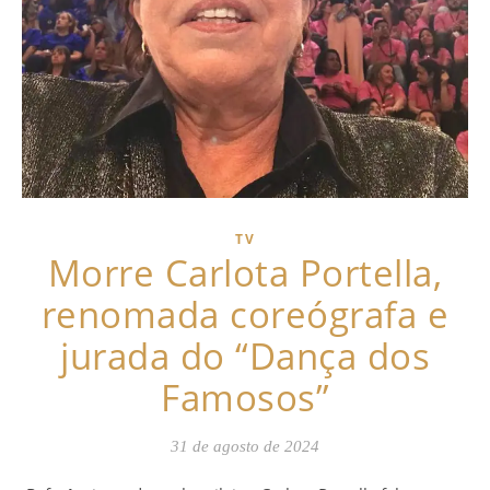
TV
Morre Carlota Portella,
renomada coreógrafa e
jurada do “Dança dos
Famosos”
31 de agosto de 2024