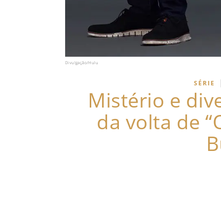
Divulgação/Hulu
SÉRIE
Mistério e div
da volta de “
B