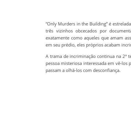
“Only Murders in the Building” é estrelad
três vizinhos obcecados por documen
exatamente como aqueles que amam assis
em seu prédio, eles próprios acabam incr
A trama de incriminação continua na 2ª 
pessoa misteriosa interessada em vê-los 
passam a olhá-los com desconfiança.