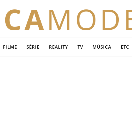
OCA
MOD
FILME
SÉRIE
REALITY
TV
MÚSICA
ETC