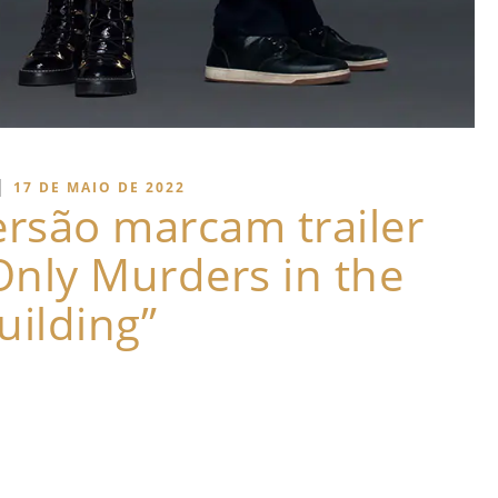
|
17 DE MAIO DE 2022
ersão marcam trailer
Only Murders in the
uilding”