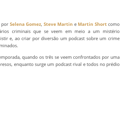
a por
Selena Gomez
,
Steve Martin
e
Martin Short
como
tários criminais que se veem em meio a um mistério
tir e, ao criar por diversão um podcast sobre um crime
iminados.
temporada, quando os três se veem confrontados por uma
presos, enquanto surge um podcast rival e todos no prédio