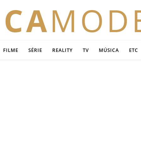
OCA
MOD
FILME
SÉRIE
REALITY
TV
MÚSICA
ETC