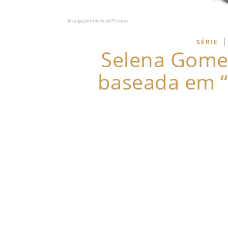
Divulgação/Universal Pictures
|
SÉRIE
Selena Gomez
baseada em “