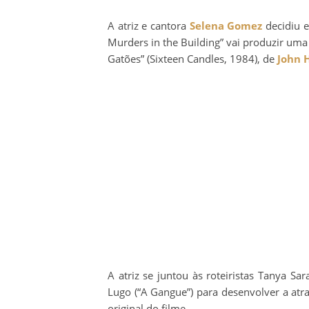
A atriz e cantora
Selena Gomez
decidiu 
Murders in the Building” vai produzir um
Gatões” (Sixteen Candles, 1984), de
John 
A atriz se juntou às roteiristas Tanya S
Lugo (“A Gangue”) para desenvolver a atra
original do filme.