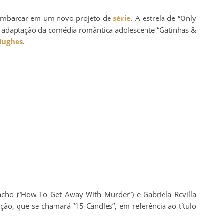
embarcar em um novo projeto de
série
. A estrela de “Only
a adaptação da comédia romântica adolescente “Gatinhas &
Hughes
.
aracho (“How To Get Away With Murder”) e Gabriela Revilla
ção, que se chamará “15 Candles”, em referência ao título