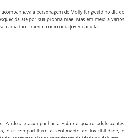
a acompanhava a personagem de Molly Ringwald no dia de
 esquecida até por sua própria mãe. Mas em meio a vários
 seu amadurecimento como uma jovem adulta.
e. A ideia é acompanhar a vida de quatro adolescentes
o, que compartilham o sentimento de invisibilidade, e
fância, conforme elas se aproximam da idade de debutar.