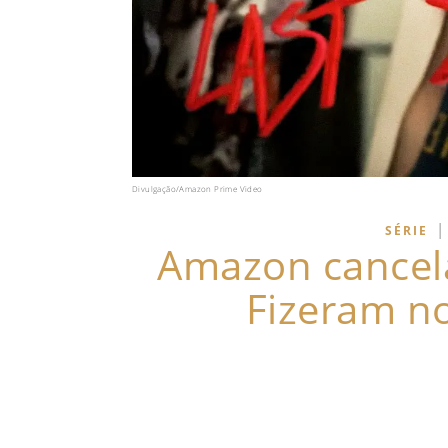
Divulgação/Amazon Prime Video
|
SÉRIE
Amazon cancela
Fizeram n