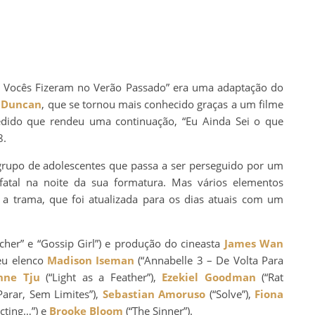
e Vocês Fizeram no Verão Passado” era uma adaptação do
s Duncan
, que se tornou mais conhecido graças a um filme
edido que rendeu uma continuação, “Eu Ainda Sei o que
8.
rupo de adolescentes que passa a ser perseguido por um
fatal na noite da sua formatura. Mas vários elementos
r a trama, que foi atualizada para os dias atuais com um
cher” e “Gossip Girl”) e produção do cineasta
James Wan
seu elenco
Madison Iseman
(“Annabelle 3 – De Volta Para
nne Tju
(“Light as a Feather”),
Ezekiel Goodman
(“Rat
arar, Sem Limites”),
Sebastian Amoruso
(“Solve”),
Fiona
cting…”) e
Brooke Bloom
(“The Sinner”).