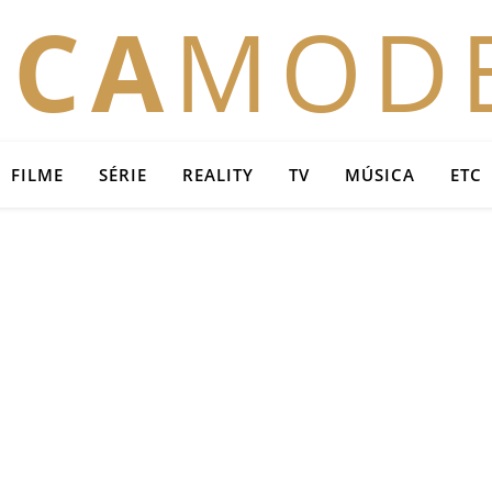
OCA
MOD
FILME
SÉRIE
REALITY
TV
MÚSICA
ETC