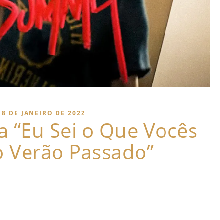
8 DE JANEIRO DE 2022
 “Eu Sei o Que Vocês
o Verão Passado”