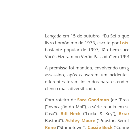
Lançada em 15 de outubro, “Eu Sei o qu
livro homônimo de 1973, escrito por
Loi
bastante popular de 1997, tão bem-suc
Vocês Fizeram no Verão Passado” em 199
A premissa foi mantida, envolvendo um g
assassino, após causarem um acidente 
diferentes foram inseridos para estende
elenco mais diversificado.
Com roteiro de
Sara Goodman
(de “Prea
(“Invocação do Mal”), a série reunia em 
Casa”),
Bill Heck
(“Locke & Key”),
Bria
Bastard”),
Ashley Moore
(“Popstar: Sem P
Rene
(“Stumptown”),
Cassie Beck
(“Conne