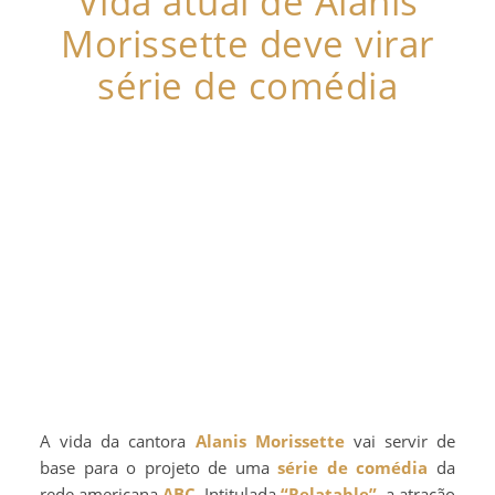
Vida atual de Alanis
Morissette deve virar
série de comédia
A vida da cantora
Alanis Morissette
vai servir de
base para o projeto de uma
série de comédia
da
rede americana
ABC
. Intitulada
“Relatable”
, a atração