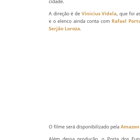
cidade.
A direção é de
Vinicius Videla
, que foi a
e o elenco ainda conta com
Rafael Port
Serjão Loroza
.
O filme será disponibilizado pela
Amazon 
Além dessa produção, o Porta dos F