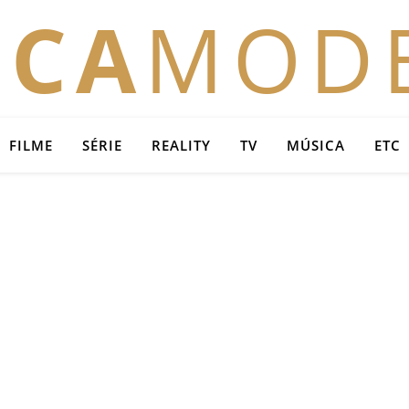
OCA
MOD
FILME
SÉRIE
REALITY
TV
MÚSICA
ETC