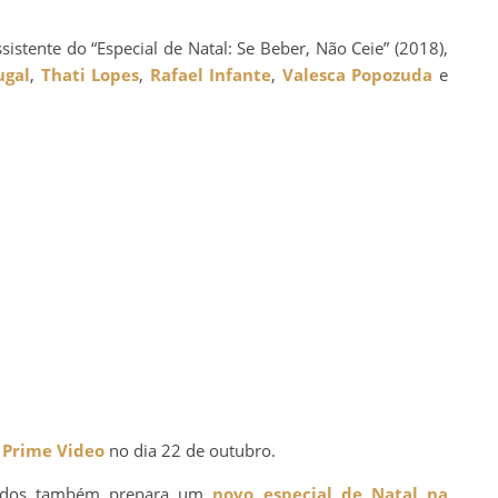
ssistente do “Especial de Natal: Se Beber, Não Ceie” (2018),
ugal
,
Thati Lopes
,
Rafael Infante
,
Valesca Popozuda
e
Prime Video
no dia 22 de outubro.
undos também prepara um
novo especial de Natal na