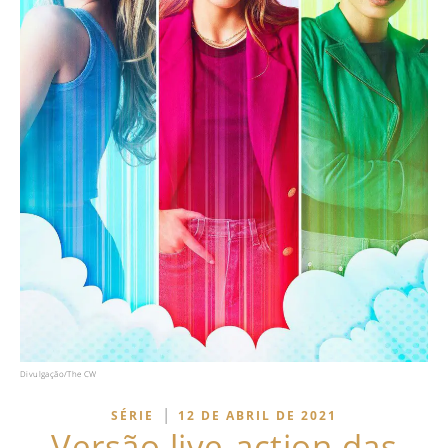
Divulgação/The CW
|
SÉRIE
12 DE ABRIL DE 2021
Versão live-action das