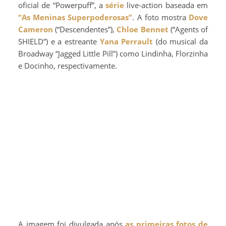
oficial de “Powerpuff”, a
série
live-action baseada em
“As Meninas Superpoderosas”
. A foto mostra
Dove
Cameron
(“Descendentes”),
Chloe Bennet
(“Agents of
SHIELD”) e a estreante
Yana Perrault
(do musical da
Broadway “Jagged Little Pill”) como Lindinha, Florzinha
e Docinho, respectivamente.
A imagem foi divulgada após
as primeiras fotos de