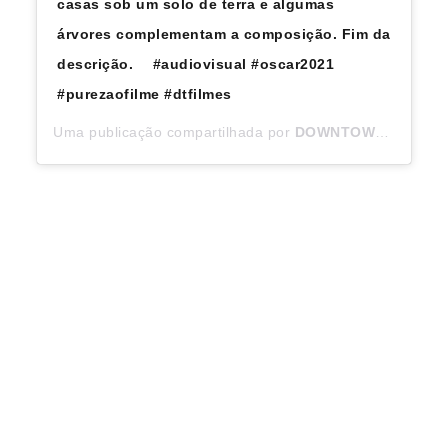
casas sob um solo de terra e algumas
árvores complementam a composição. Fim da
descrição. ⠀ #audiovisual #oscar2021
#purezaofilme #dtfilmes
Uma publicação compartilhada por
DOWNTOWN FILMES