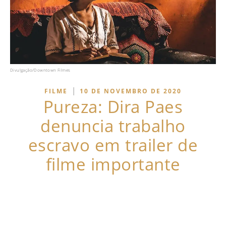
Divulgação/Downtown Filmes
|
FILME
10 DE NOVEMBRO DE 2020
Pureza: Dira Paes
denuncia trabalho
escravo em trailer de
filme importante