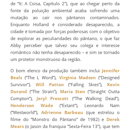
de “It: A Coisa, Capítulo 2”), que ao chegar perto da
fonte da poluição ambiental acaba sofrendo uma
mutação ao cair nos pântanos contaminados.
Enquanto Holland é considerado desaparecido, a
cidade é tomada por forças poderosas com o objetivo
de explorar as peculiaridades do pântano, o que faz
Abby perceber que talvez seu colega e interesse
romântico não tenha desaparecido – e sim se tornado
um protetor monstruoso da região.
O bom elenco da produção também inclui
Jennifer
Beals
(“The L Word”),
Virginia Madsen
(“Designed
Survivor”),
Will Patton
(“Falling Skies”),
Kevin
Durand
(“The Strain”),
Maria Sten
(“Straight Outta
Compton”),
Jeryl Prescott
(“The Walking Dead”),
Henderson Wade
(“Extant”), Leonardo Nam
(“Westworld”),
Adrienne Barbeau
(que estrelou o
filme do “Monstro do Pântano” de 1982) e
Derek
Mears
(o Jason da franquia “Sexta-Feira 13”), que tem