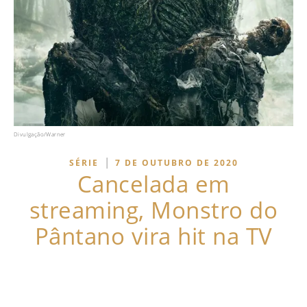
Divulgação/Warner
|
SÉRIE
7 DE OUTUBRO DE 2020
Cancelada em
streaming, Monstro do
Pântano vira hit na TV