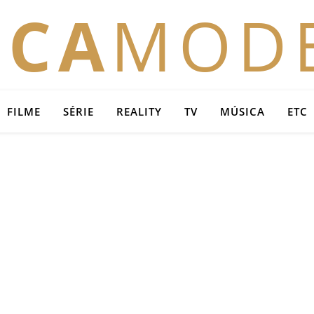
OCA
MOD
FILME
SÉRIE
REALITY
TV
MÚSICA
ETC