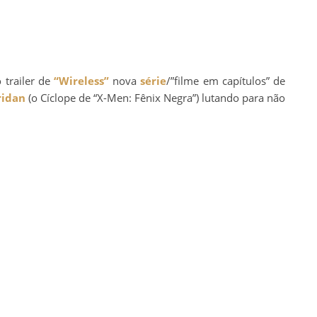
 trailer de
“Wireless”
nova
série
/”filme em capítulos” de
ridan
(o Cíclope de “X-Men: Fênix Negra”) lutando para não