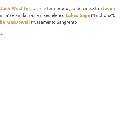
a
Zach Wechter
, a série tem produção do cineasta
Steven
lia”) e ainda traz em seu elenco
Lukas Gage
(“Euphoria”),
die MacDowell
(“Casamento Sangrento”).
ro.