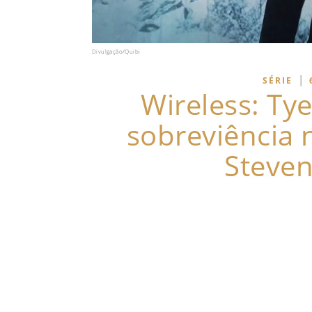
Divulgação/Quibi
|
SÉRIE
Wireless: Tye
sobreviência n
Steve