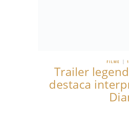
|
FILME
Trailer lege
destaca inter
Dia