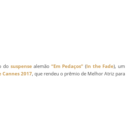
o do
suspense
alemão
“Em Pedaços”
(
In the Fade
), um
de Cannes 2017
, que rendeu o prêmio de Melhor Atriz para