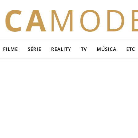
OCA
MOD
FILME
SÉRIE
REALITY
TV
MÚSICA
ETC