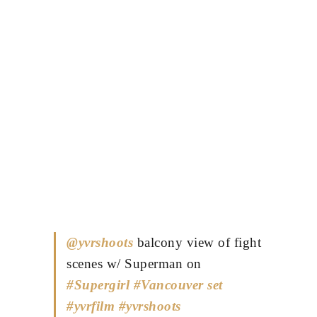
@yvrshoots
balcony view of fight
scenes w/ Superman on
#Supergirl
#Vancouver
set
#yvrfilm
#yvrshoots