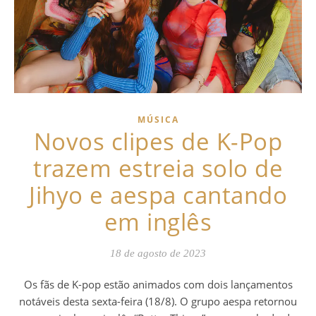
MÚSICA
Novos clipes de K-Pop
trazem estreia solo de
Jihyo e aespa cantando
em inglês
18 de agosto de 2023
Os fãs de K-pop estão animados com dois lançamentos
notáveis desta sexta-feira (18/8). O grupo aespa retornou