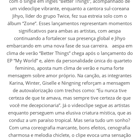
com o single em inglês “Better Things”, acompanhado de
um videoclipe vibrante, enquanto a cantora sul-coreana
Jihyo, líder do grupo Twice, fez sua estreia solo com o
álbum “Zone”. Esses lançamentos representam momentos
significativos para ambas as artistas, com aespa
continuando a fortalecer sua presença global e Jihyo
embarcando em uma nova fase de sua carreira. aespa em
clima de verão “Better Things” chega após o lançamento do
EP “My World” e, além da personalidade única do quarteto
feminino, aposta num clima de verão e numa forte
mensagem sobre amor próprio. Na canção, as integrantes
Karina, Winter, Giselle e Ningning reforçam a mensagem
de autovalorização com trechos como: “Eu nunca tive
certeza de que te amava, mas sempre tive certeza de que
você me decepcionaria”. Já o videoclipe segue as artistas
enquanto perseguem uma elusiva criatura mística, que as
conduz a um paraíso tropical. Mas seria tudo um sonho?
Com uma coreografia marcante, bons efeitos, cenografia
charmosa e melodia chiclete, o clipe evoca uma sensação