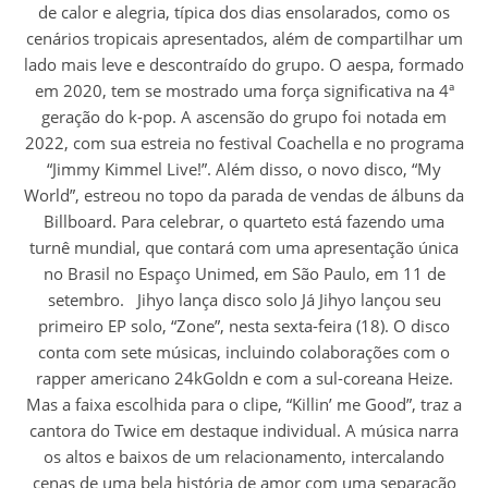
de calor e alegria, típica dos dias ensolarados, como os
cenários tropicais apresentados, além de compartilhar um
lado mais leve e descontraído do grupo. O aespa, formado
em 2020, tem se mostrado uma força significativa na 4ª
geração do k-pop. A ascensão do grupo foi notada em
2022, com sua estreia no festival Coachella e no programa
“Jimmy Kimmel Live!”. Além disso, o novo disco, “My
World”, estreou no topo da parada de vendas de álbuns da
Billboard. Para celebrar, o quarteto está fazendo uma
turnê mundial, que contará com uma apresentação única
no Brasil no Espaço Unimed, em São Paulo, em 11 de
setembro. Jihyo lança disco solo Já Jihyo lançou seu
primeiro EP solo, “Zone”, nesta sexta-feira (18). O disco
conta com sete músicas, incluindo colaborações com o
rapper americano 24kGoldn e com a sul-coreana Heize.
Mas a faixa escolhida para o clipe, “Killin’ me Good”, traz a
cantora do Twice em destaque individual. A música narra
os altos e baixos de um relacionamento, intercalando
cenas de uma bela história de amor com uma separação