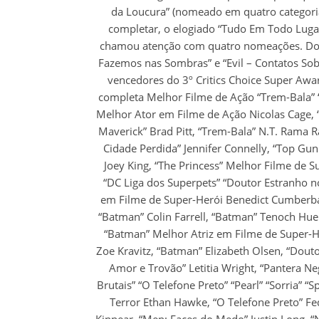
da Loucura” (nomeado em quatro categoria
completar, o elogiado “Tudo Em Todo Luga
chamou atenção com quatro nomeações. Do la
Fazemos nas Sombras” e “Evil – Contatos So
vencedores do 3º Critics Choice Super Awar
completa Melhor Filme de Ação “Trem-Bala” “
Melhor Ator em Filme de Ação Nicolas Cage, 
Maverick” Brad Pitt, “Trem-Bala” N.T. Rama R
Cidade Perdida” Jennifer Connelly, “Top Gun
Joey King, “The Princess” Melhor Filme de
“DC Liga dos Superpets” “Doutor Estranho n
em Filme de Super-Herói Benedict Cumberba
“Batman” Colin Farrell, “Batman” Tenoch Hue
“Batman” Melhor Atriz em Filme de Super-H
Zoe Kravitz, “Batman” Elizabeth Olsen, “Dout
Amor e Trovão” Letitia Wright, “Pantera N
Brutais” “O Telefone Preto” “Pearl” “Sorria” 
Terror Ethan Hawke, “O Telefone Preto” Fe
Kinnear, “Men: Faces do Medo” Justin Long, “N