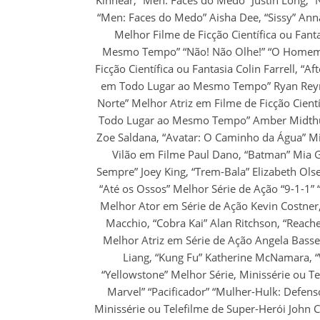
“Men: Faces do Medo” Aisha Dee, “Sissy” Anna
Melhor Filme de Ficção Científica ou Fan
Mesmo Tempo” “Não! Não Olhe!” “O Homem d
Ficção Científica ou Fantasia Colin Farrell, “
em Todo Lugar ao Mesmo Tempo” Ryan Reyn
Norte” Melhor Atriz em Filme de Ficção Cient
Todo Lugar ao Mesmo Tempo” Amber Midthund
Zoe Saldana, “Avatar: O Caminho da Água” 
Vilão em Filme Paul Dano, “Batman” Mia G
Sempre” Joey King, “Trem-Bala” Elizabeth Ols
“Até os Ossos” Melhor Série de Ação “9-1-1” “
Melhor Ator em Série de Ação Kevin Costner, 
Macchio, “Cobra Kai” Alan Ritchson, “Reacher
Melhor Atriz em Série de Ação Angela Bassett
Liang, “Kung Fu” Katherine McNamara, “W
“Yellowstone” Melhor Série, Minissérie ou Te
Marvel” “Pacificador” “Mulher-Hulk: Defen
Minissérie ou Telefilme de Super-Herói John C