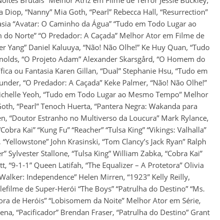
 Diop, “Nanny” Mia Goth, “Pearl” Rebecca Hall, “Resurrection”
tasia “Avatar: O Caminho da Água” “Tudo em Todo Lugar ao
o Norte” “O Predador: A Caçada” Melhor Ator em Filme de
After Yang” Daniel Kaluuya, “Não! Não Olhe!” Ke Huy Quan, “Tudo
olds, “O Projeto Adam” Alexander Skarsgård, “O Homem do
ífica ou Fantasia Karen Gillan, “Dual” Stephanie Hsu, “Tudo em
er, “O Predador: A Caçada” Keke Palmer, “Não! Não Olhe!”
Michelle Yeoh, “Tudo em Todo Lugar ao Mesmo Tempo” Melhor
oth, “Pearl” Tenoch Huerta, “Pantera Negra: Wakanda para
en, “Doutor Estranho no Multiverso da Loucura” Mark Rylance,
Cobra Kai” “Kung Fu” “Reacher” “Tulsa King” “Vikings: Valhalla”
“Yellowstone” John Krasinski, “Tom Clancy’s Jack Ryan” Ralph
” Sylvester Stallone, “Tulsa King” William Zabka, “Cobra Kai”
, “9-1-1” Queen Latifah, “The Equalizer – A Protetora” Olivia
alker: Independence” Helen Mirren, “1923” Kelly Reilly,
lefilme de Super-Herói “The Boys” “Patrulha do Destino” “Ms.
sora de Heróis” “Lobisomem da Noite” Melhor Ator em Série,
ena, “Pacificador” Brendan Fraser, “Patrulha do Destino” Grant