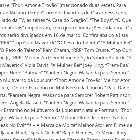
s) e “Thor: Amor e Trovão” (mencionado duas vezes). Para
r ao Mesmo Tempo”, um dos favoritos do Oscar nesse ano,
do da TV, as séries “A Casa do Dragão”, “The Boys”, “O Que
brenaturais” empataram, com quatro indicações cada uma. Os
ds serão divulgados em 16 de março. Confira abaixo a lista
RRR” “Top Gun: Maverick” “O Peso do Talento” “A Mulher Rei”
“O Peso do Talento” Ram Charan, “RRR” Tom Cruise, “Top Gun:
ao Jr, “RRR” Melhor Atriz em Filme de Ação Sandra Bullock, “A
: Maverick” Viola Davis, “A Mulher Rei” Joey King, “Trem-Baa”
 Super-Herói “Batman” “Pantera Negra: Wakanda para Sempre”
o Multiverso da Loucura” “Thor: Amor e Trovão” Melhor Ator
tch, “Doutor Estranho no Multiverso da Loucura” Paul Dano,
rta, “Pantera Negra: Wakanda para Sempre” Robert Pattinson,
erói Angela Bassett, “Pantera Negra: Wakanda para Sempre”
or Estranho no Multiverso da Loucura” Natalie Portman, “Thor:
egra: Wakanda para Sempre” Melhor Filme de Terror “Noites
“Speak No Evil” “X – A Marca da Morte” Melhor Ator em Filme de
dja van Huêt, “Speak No Evil” Ralph Fiennes, “O Menu” Rory
oites Brutais” Melhor Atriz em Filme de Terror Jessie Buckley,