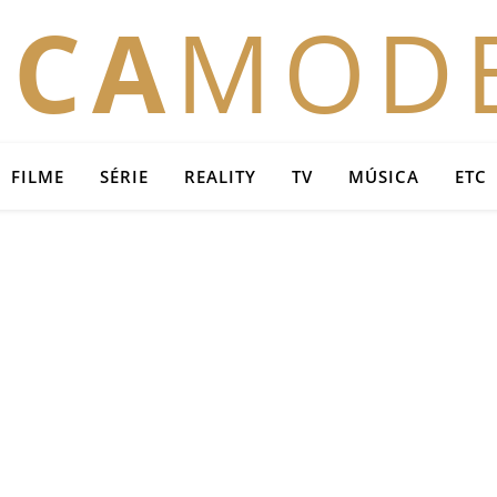
OCA
MOD
FILME
SÉRIE
REALITY
TV
MÚSICA
ETC