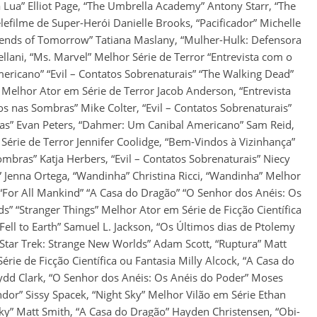
da Lua” Elliot Page, “The Umbrella Academy” Antony Starr, “The
lefilme de Super-Herói Danielle Brooks, “Pacificador” Michelle
egends of Tomorrow” Tatiana Maslany, “Mulher-Hulk: Defensora
ellani, “Ms. Marvel” Melhor Série de Terror “Entrevista com o
ricano” “Evil – Contatos Sobrenaturais” “The Walking Dead”
elhor Ator em Série de Terror Jacob Anderson, “Entrevista
 nas Sombras” Mike Colter, “Evil – Contatos Sobrenaturais”
s” Evan Peters, “Dahmer: Um Canibal Americano” Sam Reid,
Série de Terror Jennifer Coolidge, “Bem-Vindos à Vizinhança”
bras” Katja Herbers, “Evil – Contatos Sobrenaturais” Niecy
Jenna Ortega, “Wandinha” Christina Ricci, “Wandinha” Melhor
” “For All Mankind” “A Casa do Dragão” “O Senhor dos Anéis: Os
s” “Stranger Things” Melhor Ator em Série de Ficção Científica
ell to Earth” Samuel L. Jackson, “Os Últimos dias de Ptolemy
Star Trek: Strange New Worlds” Adam Scott, “Ruptura” Matt
rie de Ficção Científica ou Fantasia Milly Alcock, “A Casa do
fydd Clark, “O Senhor dos Anéis: Os Anéis do Poder” Moses
or” Sissy Spacek, “Night Sky” Melhor Vilão em Série Ethan
ky” Matt Smith, “A Casa do Dragão” Hayden Christensen, “Obi-