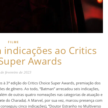
FILME
 indicações ao Critics
 Super Awards
 de fevereiro de 2023
es à 3ª edição do Critics Choice Super Awards, premiação dos
ões de gênero. Ao todo, “Batman” arrecadou seis indicações,
 além de outras quatro nomeações nas categorias de atuação e
rete do Charada). A Marvel, por sua vez, marcou presença com
conseguiu cinco indicações), “Doutor Estranho no Multiverso