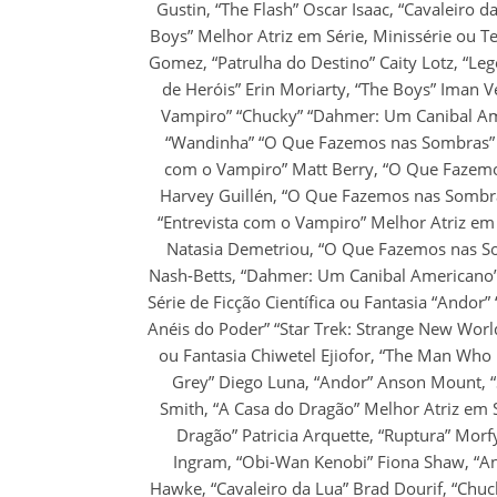
Gustin, “The Flash” Oscar Isaac, “Cavaleiro 
Boys” Melhor Atriz em Série, Minissérie ou Te
Gomez, “Patrulha do Destino” Caity Lotz, “L
de Heróis” Erin Moriarty, “The Boys” Iman V
Vampiro” “Chucky” “Dahmer: Um Canibal Ame
“Wandinha” “O Que Fazemos nas Sombras” M
com o Vampiro” Matt Berry, “O Que Fazemos
Harvey Guillén, “O Que Fazemos nas Sombra
“Entrevista com o Vampiro” Melhor Atriz em 
Natasia Demetriou, “O Que Fazemos nas Som
Nash-Betts, “Dahmer: Um Canibal Americano” 
Série de Ficção Científica ou Fantasia “Andor
Anéis do Poder” “Star Trek: Strange New World
ou Fantasia Chiwetel Ejiofor, “The Man Who F
Grey” Diego Luna, “Andor” Anson Mount, “
Smith, “A Casa do Dragão” Melhor Atriz em Sé
Dragão” Patricia Arquette, “Ruptura” Mor
Ingram, “Obi-Wan Kenobi” Fiona Shaw, “And
Hawke, “Cavaleiro da Lua” Brad Dourif, “Chuc