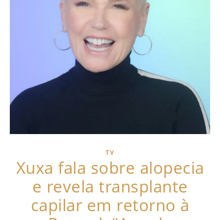
TV
Xuxa fala sobre alopecia
e revela transplante
capilar em retorno à