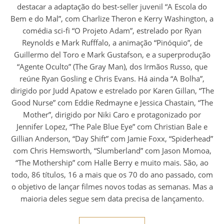
destacar a adaptação do best-seller juvenil “A Escola do
Bem e do Mal”, com Charlize Theron e Kerry Washington, a
comédia sci-fi “O Projeto Adam”, estrelado por Ryan
Reynolds e Mark Rufffalo, a animação “Pinóquio”, de
Guillermo del Toro e Mark Gustafson, e a superprodução
“Agente Oculto” (The Gray Man), dos Irmãos Russo, que
reúne Ryan Gosling e Chris Evans. Há ainda “A Bolha”,
dirigido por Judd Apatow e estrelado por Karen Gillan, “The
Good Nurse” com Eddie Redmayne e Jessica Chastain, “The
Mother”, dirigido por Niki Caro e protagonizado por
Jennifer Lopez, “The Pale Blue Eye” com Christian Bale e
Gillian Anderson, “Day Shift” com Jamie Foxx, “Spiderhead”
com Chris Hemsworth, “Slumberland” com Jason Momoa,
“The Mothership” com Halle Berry e muito mais. São, ao
todo, 86 títulos, 16 a mais que os 70 do ano passado, com
o objetivo de lançar filmes novos todas as semanas. Mas a
maioria deles segue sem data precisa de lançamento.