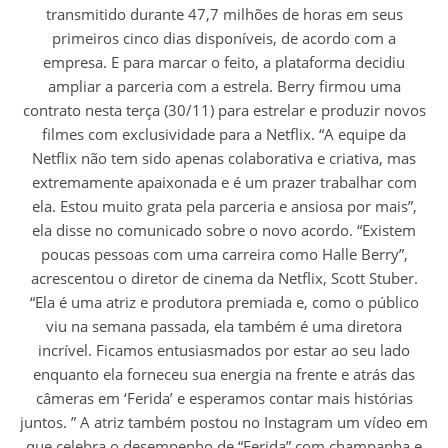
transmitido durante 47,7 milhões de horas em seus
primeiros cinco dias disponíveis, de acordo com a
empresa. E para marcar o feito, a plataforma decidiu
ampliar a parceria com a estrela. Berry firmou uma
contrato nesta terça (30/11) para estrelar e produzir novos
filmes com exclusividade para a Netflix. “A equipe da
Netflix não tem sido apenas colaborativa e criativa, mas
extremamente apaixonada e é um prazer trabalhar com
ela. Estou muito grata pela parceria e ansiosa por mais”,
ela disse no comunicado sobre o novo acordo. “Existem
poucas pessoas com uma carreira como Halle Berry”,
acrescentou o diretor de cinema da Netflix, Scott Stuber.
“Ela é uma atriz e produtora premiada e, como o público
viu na semana passada, ela também é uma diretora
incrível. Ficamos entusiasmados por estar ao seu lado
enquanto ela forneceu sua energia na frente e atrás das
câmeras em ‘Ferida’ e esperamos contar mais histórias
juntos. ” A atriz também postou no Instagram um vídeo em
que celebra o desempenho de “Ferida” com champanha e