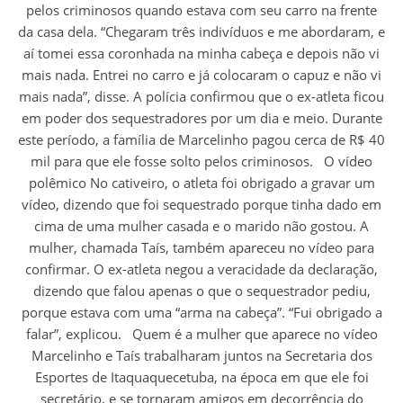
pelos criminosos quando estava com seu carro na frente
da casa dela. “Chegaram três indivíduos e me abordaram, e
aí tomei essa coronhada na minha cabeça e depois não vi
mais nada. Entrei no carro e já colocaram o capuz e não vi
mais nada”, disse. A polícia confirmou que o ex-atleta ficou
em poder dos sequestradores por um dia e meio. Durante
este período, a família de Marcelinho pagou cerca de R$ 40
mil para que ele fosse solto pelos criminosos. O vídeo
polêmico No cativeiro, o atleta foi obrigado a gravar um
vídeo, dizendo que foi sequestrado porque tinha dado em
cima de uma mulher casada e o marido não gostou. A
mulher, chamada Taís, também apareceu no vídeo para
confirmar. O ex-atleta negou a veracidade da declaração,
dizendo que falou apenas o que o sequestrador pediu,
porque estava com uma “arma na cabeça”. “Fui obrigado a
falar”, explicou. Quem é a mulher que aparece no vídeo
Marcelinho e Taís trabalharam juntos na Secretaria dos
Esportes de Itaquaquecetuba, na época em que ele foi
secretário, e se tornaram amigos em decorrência do