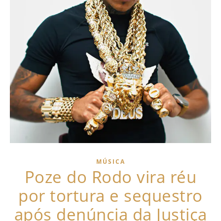
MÚSICA
Poze do Rodo vira réu
por tortura e sequestro
após denúncia da Justiça