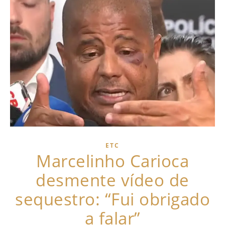
ETC
Marcelinho Carioca
desmente vídeo de
sequestro: “Fui obrigado
a falar”