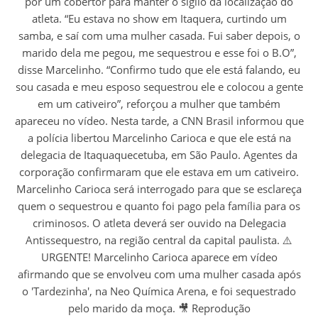
por um cobertor para manter o sigilo da localização do
atleta. “Eu estava no show em Itaquera, curtindo um
samba, e saí com uma mulher casada. Fui saber depois, o
marido dela me pegou, me sequestrou e esse foi o B.O”,
disse Marcelinho. “Confirmo tudo que ele está falando, eu
sou casada e meu esposo sequestrou ele e colocou a gente
em um cativeiro”, reforçou a mulher que também
apareceu no vídeo. Nesta tarde, a CNN Brasil informou que
a polícia libertou Marcelinho Carioca e que ele está na
delegacia de Itaquaquecetuba, em São Paulo. Agentes da
corporação confirmaram que ele estava em um cativeiro.
Marcelinho Carioca será interrogado para que se esclareça
quem o sequestrou e quanto foi pago pela família para os
criminosos. O atleta deverá ser ouvido na Delegacia
Antissequestro, na região central da capital paulista. ⚠️
URGENTE! Marcelinho Carioca aparece em vídeo
afirmando que se envolveu com uma mulher casada após
o 'Tardezinha', na Neo Química Arena, e foi sequestrado
pelo marido da moça. 🎥 Reprodução