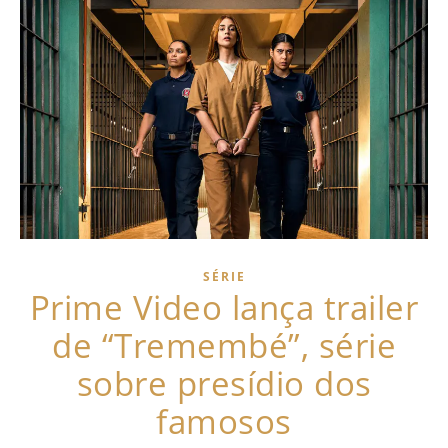
SÉRIE
Prime Video lança trailer
de “Tremembé”, série
sobre presídio dos
famosos