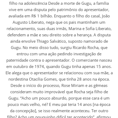
filho na adolescência Desde a morte de Gugu, a família
vive em uma disputa pelo patrimônio do apresentador,
avaliada em R$ 1 bilhão. Enquanto o filho do casal, João
Augusto Liberato, nega que os pais mantinham um
relacionamento, suas duas irmãs, Marina e Sofia Liberato,
defendem a mãe e seu direito sobre a herança. A disputa
ainda envolve Thiago Salvático, suposto namorado de
Gugu. No meio disso tudo, surgiu Ricardo Rocha, que
entrou com uma ação pedindo investigação de
paternidade contra o apresentador. O comerciante nasceu
em outubro de 1974, quando Gugu tinha apenas 15 anos.
Ele alega que o apresentador se relacionou com sua mãe, a
nordestina Otacília Gomes, que tinha 28 anos na época.
Desde o início do processo, Rose Miriam e as gêmeas
consideram muito improvável que Rocha seja filho de
Gugu. “Acho um pouco absurdo, porque esse cara é um
pouco mais velho, né? E meu pai teria 14 anos [na época
da concepção], se isso realmente aconteceu. Ter outro
filho? Acho um pouquinho difícil ter acontecido”, afirmou