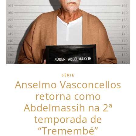
SÉRIE
Anselmo Vasconcellos
retorna como
Abdelmassih na 2ª
temporada de
“Tremembé”