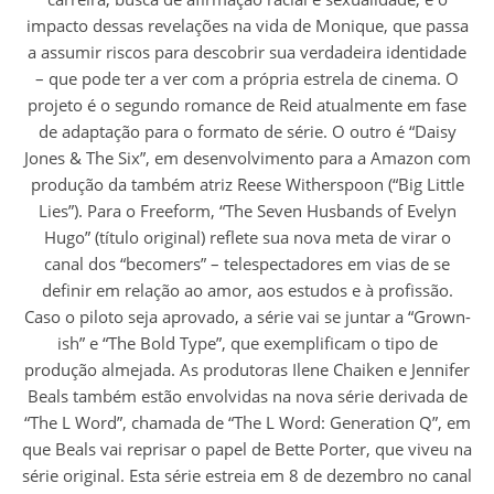
impacto dessas revelações na vida de Monique, que passa
a assumir riscos para descobrir sua verdadeira identidade
– que pode ter a ver com a própria estrela de cinema. O
projeto é o segundo romance de Reid atualmente em fase
de adaptação para o formato de série. O outro é “Daisy
Jones & The Six”, em desenvolvimento para a Amazon com
produção da também atriz Reese Witherspoon (“Big Little
Lies”). Para o Freeform, “The Seven Husbands of Evelyn
Hugo” (título original) reflete sua nova meta de virar o
canal dos “becomers” – telespectadores em vias de se
definir em relação ao amor, aos estudos e à profissão.
Caso o piloto seja aprovado, a série vai se juntar a “Grown-
ish” e “The Bold Type”, que exemplificam o tipo de
produção almejada. As produtoras Ilene Chaiken e Jennifer
Beals também estão envolvidas na nova série derivada de
“The L Word”, chamada de “The L Word: Generation Q”, em
que Beals vai reprisar o papel de Bette Porter, que viveu na
série original. Esta série estreia em 8 de dezembro no canal